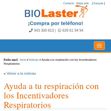
Contacto
.
Mapa web
[
français
]
¡Compra por teléfono!
943 300 813
|
639 61 94 94
Toggle
navigat
Estás aquí:
Inicio
»
Noticias
»
Ayuda a tu respiración con los Incentivadores
Respiratorios
«
Volver a la noticias
Ayuda a tu respiración con
los Incentivadores
Respiratorios