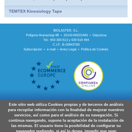
TEMTEX Kinesiology Tape
BIOLASTER, S.L.
Polígono Aranaztegi 4B • 20140 ANDOAIN • Gipuzkoa
Tel.: 943 300 813 y 639 619 494
C.I.F.: B-20843769
Subscripcion
•
e-mail
•
Aviso Legal
•
Política de Cookies
.
Este sitio web utiliza Cookies propias y de terceros de análisis
para recopilar información con la finalidad de mejorar nuestros
servicios, así como para el análisis de su navegación. Si
continua navegando, supone la aceptación de la instalación de
las mismas. El usuario tiene la posibilidad de configurar su
navegador pudiendo, si así lo desea, impedir que sean