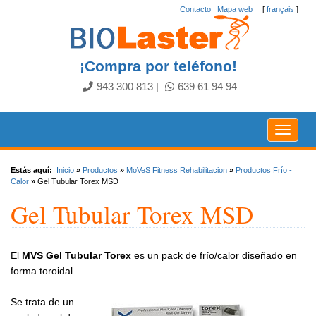
Contacto
.
Mapa web
[
français
]
¡Compra por teléfono!
943 300 813
|
639 61 94 94
Toggle
navigat
Estás aquí:
Inicio
»
Productos
»
MoVeS Fitness Rehabilitacion
»
Productos Frío -
Calor
»
Gel Tubular Torex MSD
Gel Tubular Torex MSD
El
MVS Gel Tubular Torex
es un pack de frío/calor diseñado en
forma toroidal
Se trata de un