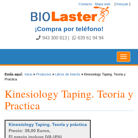
Contacto
.
Mapa web
[
français
]
¡Compra por teléfono!
943 300 813
|
639 61 94 94
Toggle
navigat
Estás aquí:
Inicio
»
Productos
»
Libros de Interés
»
Kinesiology Taping. Teoria y
Practica
Kinesiology Taping. Teoria y
Practica
Kinesiology Taping. Teoría y práctica
Precio: 39,00 Euros,
El precio incluye IVA (4%)