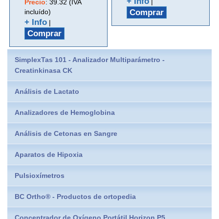
+ Info
|
Precio
:
39.32 (IVA
incluído)
Comprar
+ Info
|
Comprar
SimplexTas 101 - Analizador Multiparámetro -
Creatinkinasa CK
Análisis de Lactato
Analizadores de Hemoglobina
Análisis de Cetonas en Sangre
Aparatos de Hipoxia
Pulsioxímetros
BC Ortho® - Productos de ortopedia
Concentrador de Oxígeno Portátil Horizon P5