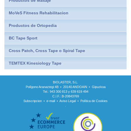
Productos de Masaje
MoVeS Fitness Rehabilitacion
Productos de Ortopedia
BC Tape Sport
Cross Patch, Cross Tape o Spiral Tape
TEMTEX Kinesiology Tape
BIOLASTER, S.L.
Polígono Aranaztegi 4B • 20140 ANDOAIN • Gipuzkoa
Tel.: 943 300 813 y 639 619 494
C.I.F.: B-20843769
Subscripcion
•
e-mail
•
Aviso Legal
•
Política de Cookies
.