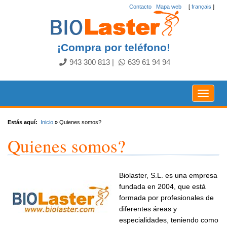
Contacto
.
Mapa web
[
français
]
¡Compra por teléfono!
943 300 813
|
639 61 94 94
Toggle
navigat
Estás aquí:
Inicio
»
Quienes somos?
Quienes somos?
Biolaster, S.L. es una empresa
fundada en 2004, que está
formada por profesionales de
diferentes áreas y
especialidades, teniendo como