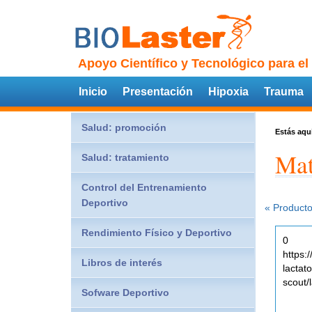
Apoyo Científico y Tecnológico para el
Inicio
Presentación
Hipoxia
Trauma
Salud: promoción
Estás aqu
Mat
Salud: tratamiento
Control del Entrenamiento
Deportivo
« Producto
Rendimiento Físico y Deportivo
0
https:
Libros de interés
lactat
scout/
Sofware Deportivo