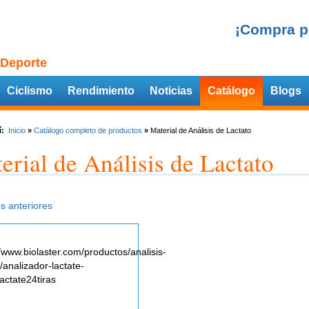
¡Compra p
 Deporte
Ciclismo
Rendimiento
Noticias
Catálogo
Blogs
í:
Inicio
»
Catálogo completo de productos
»
Material de Análisis de Lactato
erial de Análisis de Lactato
s anteriores
//www.biolaster.com/productos/analisis-
o/analizador-lactate-
lactate24tiras