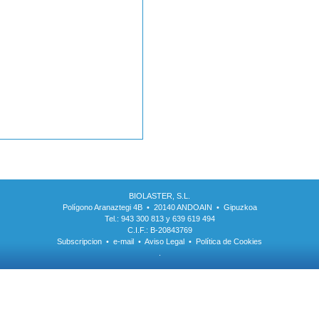
BIOLASTER, S.L.
Polígono Aranaztegi 4B • 20140 ANDOAIN • Gipuzkoa
Tel.: 943 300 813 y 639 619 494
C.I.F.: B-20843769
Subscripcion
•
e-mail
•
Aviso Legal
•
Política de Cookies
.