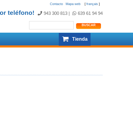
Contacto
.
Mapa web
[
français
]
or teléfono!
943 300 813
|
639 61 94 94
Tienda