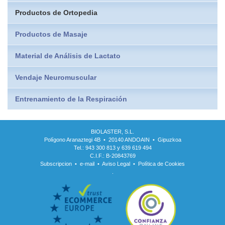
Productos de Ortopedia
Productos de Masaje
Material de Análisis de Lactato
Vendaje Neuromuscular
Entrenamiento de la Respiración
BIOLASTER, S.L.
Polígono Aranaztegi 4B • 20140 ANDOAIN • Gipuzkoa
Tel.: 943 300 813 y 639 619 494
C.I.F.: B-20843769
Subscripcion
•
e-mail
•
Aviso Legal
•
Política de Cookies
.