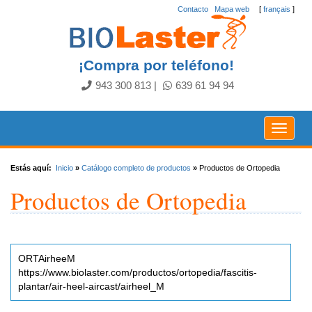
Contacto
.
Mapa web
[
français
]
¡Compra por teléfono!
943 300 813
|
639 61 94 94
Toggle
navigat
Estás aquí:
Inicio
»
Catálogo completo de productos
»
Productos de Ortopedia
Productos de Ortopedia
ORTAirheeM
https://www.biolaster.com/productos/ortopedia/fascitis-
plantar/air-heel-aircast/airheel_M