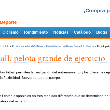
¡Compra p
 Deporte
Ciclismo
Rendimiento
Noticias
Catálogo
Blogs
í:
Inicio
»
Productos
»
MoVeS Fitness Rehabilitacion
»
Pilates MoVeS In Motion
»
Fitball, pel
ball, pelota grande de ejercicio
tas Fitball permiten la realización del entrenamiento y los diferentes 
la flexibilidad, fuerza de todo el cuerpo.
all están disponibles en tres medidas diferentes que se determinan en 
tatura del usuario.