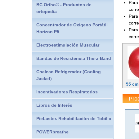
Para 
BC Ortho® - Productos de
corr
ortopedia
Para 
corr
Concentrador de Oxígeno Portátil
Para 
Horizon P5
corr
Electroestimulación Muscular
Bandas de Resistencia Thera-Band
Chaleco Refrigerador (Cooling
Jacket)
55 cm
Incentivadores Respiratorios
Pro
Libros de Interés
PieLaster. Rehabilitación de Tobillo
POWERbreathe