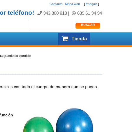
Contacto
.
Mapa web
[
français
]
or teléfono!
943 300 813
|
639 61 94 94
Tienda
ota grande de ejercicio
ejercicios con todo el cuerpo de manera que se pueda
función