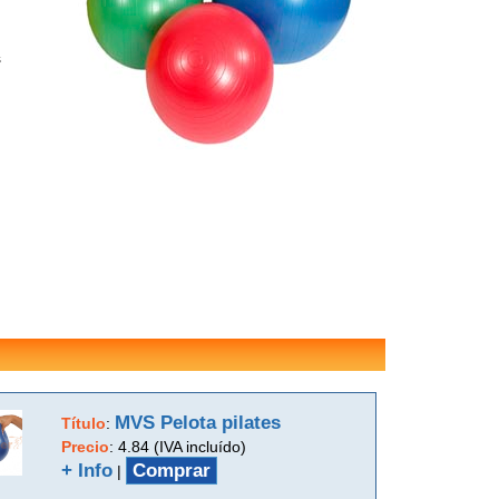
s
MVS Pelota pilates
Título
:
Precio
:
4.84 (IVA incluído)
+ Info
Comprar
|