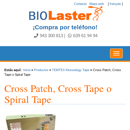
Contacto
.
Mapa web
[
français
]
¡Compra por teléfono!
943 300 813
|
639 61 94 94
Toggle
navigat
Estás aquí:
Inicio
»
Productos
»
TEMTEX Kinesiology Tape
»
Cross Patch, Cross
Tape o Spiral Tape
Cross Patch, Cross Tape o
Spiral Tape