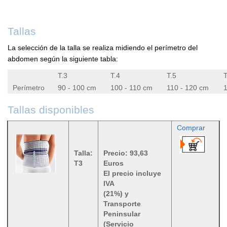
Tallas
La selección de la talla se realiza midiendo el perímetro del
abdomen según la siguiente tabla:
T.3
T.4
T.5
T
Perímetro
90 - 100 cm
100 - 110 cm
110 - 120 cm
1
Tallas disponibles
Comprar
Talla:
Precio: 93,63
T3
Euros
El precio incluye
IVA
(21%) y
Transporte
Peninsular
(Servicio