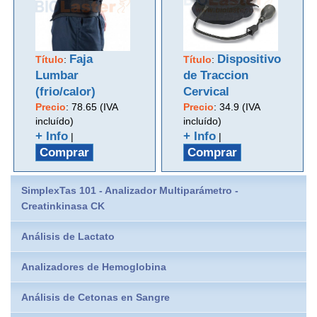
Faja
Dispositivo
Título
:
Título
:
Lumbar
de Traccion
(frio/calor)
Cervical
Precio
:
78.65 (IVA
Precio
:
34.9 (IVA
incluído)
incluído)
+ Info
+ Info
|
|
Comprar
Comprar
SimplexTas 101 - Analizador Multiparámetro -
Creatinkinasa CK
Análisis de Lactato
Analizadores de Hemoglobina
Análisis de Cetonas en Sangre