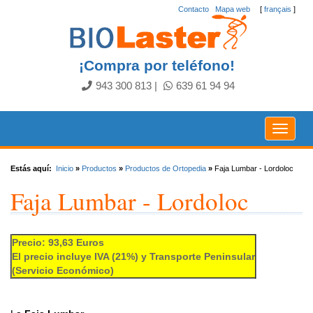
Contacto
.
Mapa web
[
français
]
¡Compra por teléfono!
943 300 813
|
639 61 94 94
Toggle
navigat
Estás aquí:
Inicio
»
Productos
»
Productos de Ortopedia
»
Faja Lumbar - Lordoloc
Faja Lumbar - Lordoloc
Precio: 93,63 Euros
El precio incluye IVA (21%) y Transporte Peninsular
(Servicio Económico)