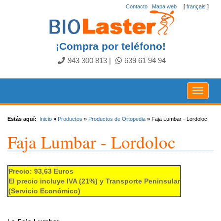
Contacto
.
Mapa web
[
français
]
¡Compra por teléfono!
943 300 813
|
639 61 94 94
Toggle
navigat
Estás aquí:
Inicio
»
Productos
»
Productos de Ortopedia
»
Faja Lumbar - Lordoloc
Faja Lumbar - Lordoloc
Precio: 93,63 Euros
El precio incluye IVA (21%) y Transporte Peninsular
(Servicio Económico)