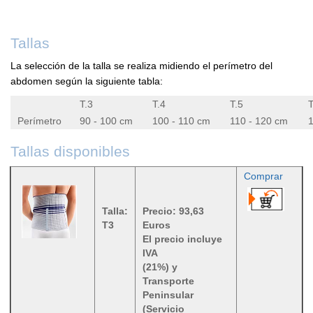
Tallas
La selección de la talla se realiza midiendo el perímetro del
abdomen según la siguiente tabla:
T.3
T.4
T.5
T
Perímetro
90 - 100 cm
100 - 110 cm
110 - 120 cm
1
Tallas disponibles
Comprar
Talla:
Precio: 93,63
T3
Euros
El precio incluye
IVA
(21%) y
Transporte
Peninsular
(Servicio