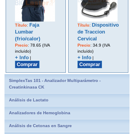
Faja
Dispositivo
Título
:
Título
:
Lumbar
de Traccion
(frio/calor)
Cervical
Precio
:
78.65 (IVA
Precio
:
34.9 (IVA
incluído)
incluído)
+ Info
+ Info
|
|
Comprar
Comprar
SimplexTas 101 - Analizador Multiparámetro -
Creatinkinasa CK
Análisis de Lactato
Analizadores de Hemoglobina
Análisis de Cetonas en Sangre