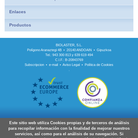
Enlaces
Productos
BIOLASTER, S.L.
Polígono Aranaztegi 4B • 20140 ANDOAIN • Gipuzkoa
Tel.: 943 300 813 y 639 619 494
C.I.F.: B-20843769
Subscripcion
•
e-mail
•
Aviso Legal
•
Política de Cookies
.
Este sitio web utiliza Cookies propias y de terceros de análisis
para recopilar información con la finalidad de mejorar nuestros
servicios, así como para el análisis de su navegación. Si