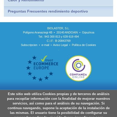
Preguntas Frecuentes rendimiento deportivo
BIOLASTER, S.L.
Polígono Aranaztegi 4B • 20140 ANDOAIN • Gipuzkoa
Tel.: 943 300 813 y 639 619 494
C.I.F.: B-20843769
Subscripcion
•
e-mail
•
Aviso Legal
•
Política de Cookies
.
Este sitio web utiliza Cookies propias y de terceros de análisis
para recopilar información con la finalidad de mejorar nuestros
servicios, así como para el análisis de su navegación. Si
continua navegando, supone la aceptación de la instalación de
las mismas. El usuario tiene la posibilidad de configurar su