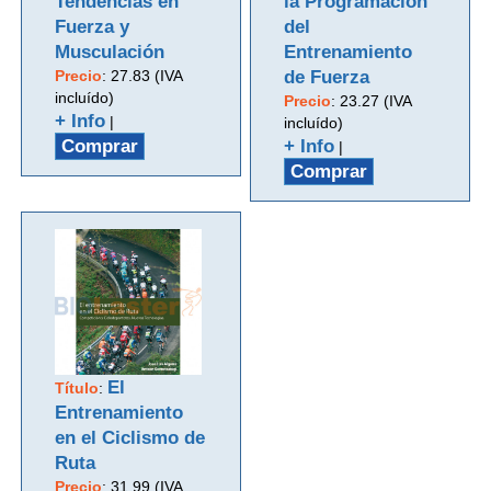
Tendencias en
la Programacion
Fuerza y
del
Musculación
Entrenamiento
Precio
:
27.83 (IVA
de Fuerza
incluído)
Precio
:
23.27 (IVA
+ Info
|
incluído)
Comprar
+ Info
|
Comprar
El
Título
:
Entrenamiento
en el Ciclismo de
Ruta
Precio
:
31.99 (IVA