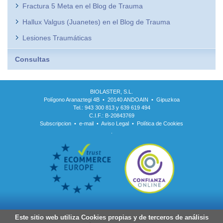
Fractura 5 Meta en el Blog de Trauma
Hallux Valgus (Juanetes) en el Blog de Trauma
Lesiones Traumáticas
Consultas
BIOLASTER, S.L.
Polígono Aranaztegi 4B • 20140 ANDOAIN • Gipuzkoa
Tel.: 943 300 813 y 639 619 494
C.I.F.: B-20843769
Subscripcion
•
e-mail
•
Aviso Legal
•
Política de Cookies
.
Este sitio web utiliza Cookies propias y de terceros de análisis