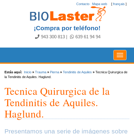
Contacto
.
Mapa web
[
français
]
¡Compra por teléfono!
943 300 813
|
639 61 94 94
Toggle
navigat
Estás aquí:
Inicio
»
Trauma
»
Pierna
»
Tendinitis de Aquiles
»
Tecnica Quirurgica de
la Tendinitis de Aquiles. Haglund.
Tecnica Quirurgica de la
Tendinitis de Aquiles.
Haglund.
Presentamos una serie de imágenes sobre