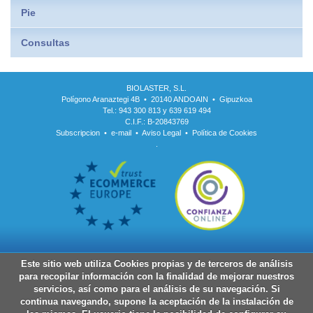
Pie
Consultas
BIOLASTER, S.L.
Polígono Aranaztegi 4B • 20140 ANDOAIN • Gipuzkoa
Tel.: 943 300 813 y 639 619 494
C.I.F.: B-20843769
Subscripcion
•
e-mail
•
Aviso Legal
•
Política de Cookies
.
Este sitio web utiliza Cookies propias y de terceros de análisis
para recopilar información con la finalidad de mejorar nuestros
servicios, así como para el análisis de su navegación. Si
continua navegando, supone la aceptación de la instalación de