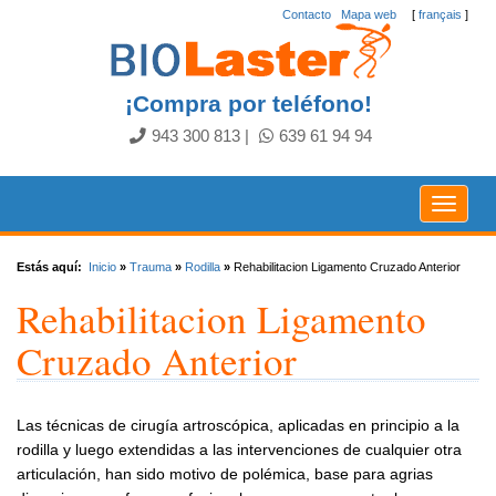
Contacto
.
Mapa web
[
français
]
¡Compra por teléfono!
943 300 813
|
639 61 94 94
Toggle
navigat
Estás aquí:
Inicio
»
Trauma
»
Rodilla
»
Rehabilitacion Ligamento Cruzado Anterior
Rehabilitacion Ligamento
Cruzado Anterior
Las técnicas de cirugía artroscópica, aplicadas en principio a la
rodilla y luego extendidas a las intervenciones de cualquier otra
articulación, han sido motivo de polémica, base para agrias