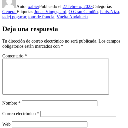
Autor
xabier
Publicado el
27 febrero, 2023
Categorías
General
Etiquetas
Jonas Vingegaard
,
O Gran Camiño
,
Paris-Niza
,
tadej pogacar
,
tour de francia
,
Vuelta Andalucía
Deja una respuesta
Tu dirección de correo electrónico no será publicada.
Los campos
obligatorios están marcados con
*
Comentario
*
Nombre
*
Correo electrónico
*
Web