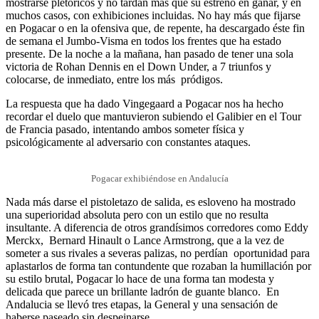
mostrarse pletóricos y no tardan más que su estreno en ganar, y en
muchos casos, con exhibiciones incluidas. No hay más que fijarse
en Pogacar o en la ofensiva que, de repente, ha descargado éste fin
de semana el Jumbo-Visma en todos los frentes que ha estado
presente. De la noche a la mañana, han pasado de tener una sola
victoria de Rohan Dennis en el Down Under, a 7 triunfos y
colocarse, de inmediato, entre los más pródigos.
La respuesta que ha dado Vingegaard a Pogacar nos ha hecho
recordar el duelo que mantuvieron subiendo el Galibier en el Tour
de Francia pasado, intentando ambos someter física y
psicológicamente al adversario con constantes ataques.
Pogacar exhibiéndose en Andalucía
Nada más darse el pistoletazo de salida, es esloveno ha mostrado
una superioridad absoluta pero con un estilo que no resulta
insultante. A diferencia de otros grandísimos corredores como Eddy
Merckx, Bernard Hinault o Lance Armstrong, que a la vez de
someter a sus rivales a severas palizas, no perdían oportunidad para
aplastarlos de forma tan contundente que rozaban la humillación por
su estilo brutal, Pogacar lo hace de una forma tan modesta y
delicada que parece un brillante ladrón de guante blanco. En
Andalucia se llevó tres etapas, la General y una sensación de
haberse paseado sin despeinarse.