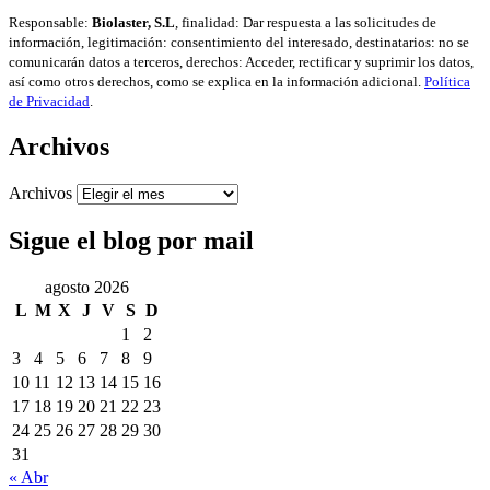
Responsable:
Biolaster, S.L
, finalidad: Dar respuesta a las solicitudes de
información, legitimación: consentimiento del interesado, destinatarios: no se
comunicarán datos a terceros, derechos: Acceder, rectificar y suprimir los datos,
así como otros derechos, como se explica en la información adicional.
Política
de Privacidad
.
Archivos
Archivos
Sigue el blog por mail
agosto 2026
L
M
X
J
V
S
D
1
2
3
4
5
6
7
8
9
10
11
12
13
14
15
16
17
18
19
20
21
22
23
24
25
26
27
28
29
30
31
« Abr