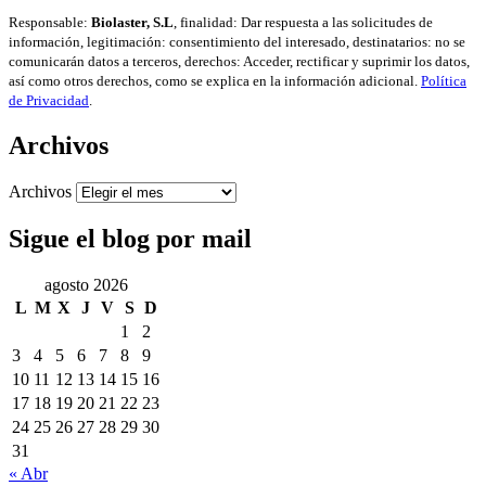
Responsable:
Biolaster, S.L
, finalidad: Dar respuesta a las solicitudes de
información, legitimación: consentimiento del interesado, destinatarios: no se
comunicarán datos a terceros, derechos: Acceder, rectificar y suprimir los datos,
así como otros derechos, como se explica en la información adicional.
Política
de Privacidad
.
Archivos
Archivos
Sigue el blog por mail
agosto 2026
L
M
X
J
V
S
D
1
2
3
4
5
6
7
8
9
10
11
12
13
14
15
16
17
18
19
20
21
22
23
24
25
26
27
28
29
30
31
« Abr