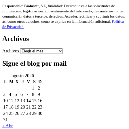
Responsable:
Biolaster, S.L
, finalidad: Dar respuesta a las solicitudes de
información, legitimación: consentimiento del interesado, destinatarios: no se
comunicarán datos a terceros, derechos: Acceder, rectificar y suprimir los datos,
así como otros derechos, como se explica en la información adicional.
Política
de Privacidad
.
Archivos
Archivos
Sigue el blog por mail
agosto 2026
L
M
X
J
V
S
D
1
2
3
4
5
6
7
8
9
10
11
12
13
14
15
16
17
18
19
20
21
22
23
24
25
26
27
28
29
30
31
« Abr