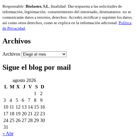
Responsable:
Biolaster, S.L
, finalidad: Dar respuesta a las solicitudes de
información, legitimación: consentimiento del interesado, destinatarios: no se
comunicarán datos a terceros, derechos: Acceder, rectificar y suprimir los datos,
así como otros derechos, como se explica en la información adicional.
Política
de Privacidad
.
Archivos
Archivos
Sigue el blog por mail
agosto 2026
L
M
X
J
V
S
D
1
2
3
4
5
6
7
8
9
10
11
12
13
14
15
16
17
18
19
20
21
22
23
24
25
26
27
28
29
30
31
« Abr