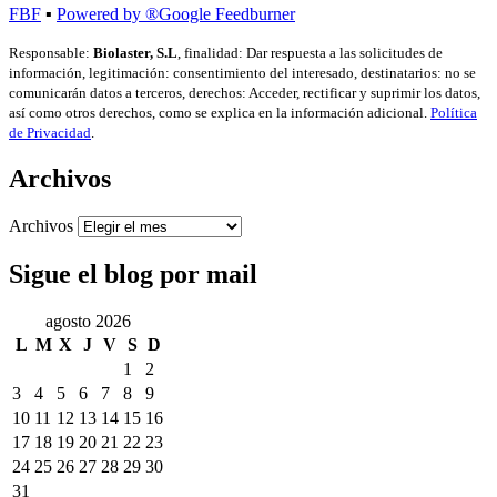
FBF
▪
Powered by ®Google Feedburner
Responsable:
Biolaster, S.L
, finalidad: Dar respuesta a las solicitudes de
información, legitimación: consentimiento del interesado, destinatarios: no se
comunicarán datos a terceros, derechos: Acceder, rectificar y suprimir los datos,
así como otros derechos, como se explica en la información adicional.
Política
de Privacidad
.
Archivos
Archivos
Sigue el blog por mail
agosto 2026
L
M
X
J
V
S
D
1
2
3
4
5
6
7
8
9
10
11
12
13
14
15
16
17
18
19
20
21
22
23
24
25
26
27
28
29
30
31