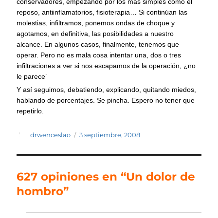
conservadores, empezando por los más simples como el
reposo, antiinflamatorios, fisioterapia… Si continúan las
molestias, infiltramos, ponemos ondas de choque y
agotamos, en definitiva, las posibilidades a nuestro
alcance. En algunos casos, finalmente, tenemos que
operar. Pero no es mala cosa intentar una, dos o tres
infiltraciones a ver si nos escapamos de la operación, ¿no
le parece’
Y así seguimos, debatiendo, explicando, quitando miedos,
hablando de porcentajes. Se pincha. Espero no tener que
repetirlo.
Autor
Publicado
drwenceslao
3 septiembre, 2008
el
627 opiniones en “Un dolor de
hombro”