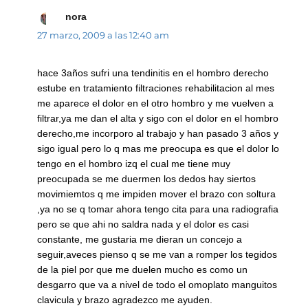
nora
dice:
27 marzo, 2009 a las 12:40 am
hace 3años sufri una tendinitis en el hombro derecho
estube en tratamiento filtraciones rehabilitacion al mes
me aparece el dolor en el otro hombro y me vuelven a
filtrar,ya me dan el alta y sigo con el dolor en el hombro
derecho,me incorporo al trabajo y han pasado 3 años y
sigo igual pero lo q mas me preocupa es que el dolor lo
tengo en el hombro izq el cual me tiene muy
preocupada se me duermen los dedos hay siertos
movimiemtos q me impiden mover el brazo con soltura
,ya no se q tomar ahora tengo cita para una radiografia
pero se que ahi no saldra nada y el dolor es casi
constante, me gustaria me dieran un concejo a
seguir,aveces pienso q se me van a romper los tegidos
de la piel por que me duelen mucho es como un
desgarro que va a nivel de todo el omoplato manguitos
clavicula y brazo agradezco me ayuden.