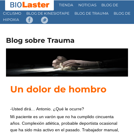
TIENDA
NOTICIAS
BLOG DE
CICLISMO
BLOG DE KINESIOTAPE
BLOG DE TRAUMA
BLOG DE
HIPOXIA
Blog sobre Trauma
Un dolor de hombro
-Usted dirá… Antonio. ¿Qué le ocurre?
Mi paciente es un varón que no ha cumplido cincuenta
años. Complexión atlética, probable deportista ocasional
que ha sido más activo en el pasado. Trabajador manual,