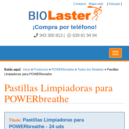
Contacto
.
Mapa web
[
français
]
¡Compra por teléfono!
943 300 813
|
639 61 94 94
Toggle
navigat
Estás aquí:
Inicio
»
Productos
»
POWERbreathe
»
Todos los Modelos
»
Pastillas
Limpiadoras para POWERbreathe
Pastillas Limpiadoras para
POWERbreathe
Pastillas Limpiadoras para
Título
:
POWERbreathe - 24 uds