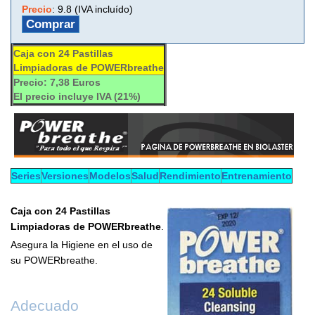
Precio
:
9.8 (IVA incluído)
Comprar
Caja con 24 Pastillas
Limpiadoras de POWERbreathe
Precio: 7,38 Euros
El precio incluye IVA (21%)
Series
Versiones
Modelos
Salud
Rendimiento
Entrenamiento
Caja con 24 Pastillas
Limpiadoras de POWERbreathe
.
Asegura la Higiene en el uso de
su POWERbreathe.
Adecuado