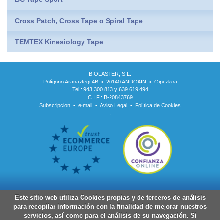
Cross Patch, Cross Tape o Spiral Tape
TEMTEX Kinesiology Tape
BIOLASTER, S.L.
Polígono Aranaztegi 4B • 20140 ANDOAIN • Gipuzkoa
Tel.: 943 300 813 y 639 619 494
C.I.F.: B-20843769
Subscripcion
•
e-mail
•
Aviso Legal
•
Política de Cookies
.
Este sitio web utiliza Cookies propias y de terceros de análisis
para recopilar información con la finalidad de mejorar nuestros
servicios, así como para el análisis de su navegación. Si