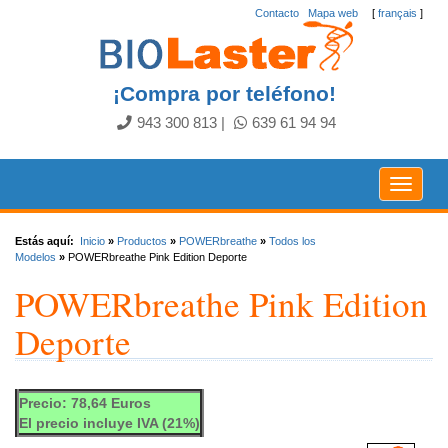
Contacto
.
Mapa web
[
français
]
¡Compra por teléfono!
943 300 813
|
639 61 94 94
Toggle
navigat
Estás aquí:
Inicio
»
Productos
»
POWERbreathe
»
Todos los
Modelos
»
POWERbreathe Pink Edition Deporte
POWERbreathe Pink Edition
Deporte
Precio: 78,64 Euros
El precio incluye IVA (21%)