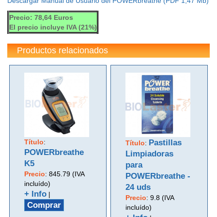
Descargar Manual de Usuario del POWERbreathe (PDF 1,47 Mb)
Precio: 78,64 Euros
El precio incluye IVA (21%)
Productos relacionados
Título
:
Pastillas
Título
:
POWERbreathe
Limpiadoras
K5
para
Precio
:
845.79 (IVA
POWERbreathe -
incluído)
24 uds
+ Info
|
Precio
:
9.8 (IVA
Comprar
incluído)