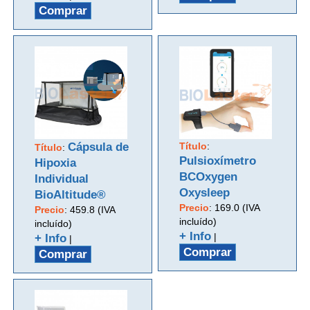
Comprar
Cápsula de
Título
:
Título
:
Pulsioxímetro
Hipoxia
BCOxygen
Individual
Oxysleep
BioAltitude®
Precio
:
169.0 (IVA
Precio
:
459.8 (IVA
incluído)
incluído)
+ Info
|
+ Info
|
Comprar
Comprar