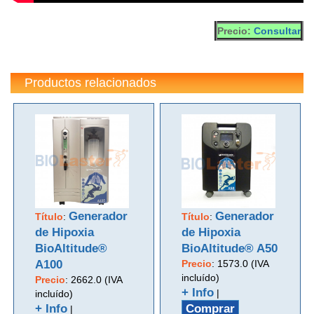
Precio:
Consultar
Productos relacionados
Generador
Generador
Título
:
Título
:
de Hipoxia
de Hipoxia
BioAltitude®
BioAltitude® A50
A100
Precio
:
1573.0 (IVA
incluído)
Precio
:
2662.0 (IVA
+ Info
|
incluído)
+ Info
Comprar
|