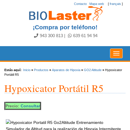
Contacto
.
Mapa web
[
français
]
¡Compra por teléfono!
943 300 813
|
639 61 94 94
Toggle
navigat
Estás aquí:
Inicio
»
Productos
»
Aparatos de Hipoxia
»
GO2 Altitude
»
Hypoxicator
Portátil R5
Hypoxicator Portátil R5
Precio:
Consultar