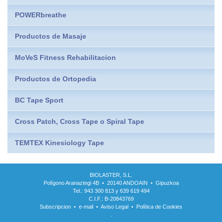
POWERbreathe
Productos de Masaje
MoVeS Fitness Rehabilitacion
Productos de Ortopedia
BC Tape Sport
Cross Patch, Cross Tape o Spiral Tape
TEMTEX Kinesiology Tape
BIOLASTER, S.L.
Polígono Aranaztegi 4B • 20140 ANDOAIN • Gipuzkoa
Tel.: 943 300 813 y 639 619 494
C.I.F.: B-20843769
Subscripcion
•
e-mail
•
Aviso Legal
•
Política de Cookies
.