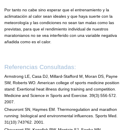
Por tanto no cabe sino esperar que el entrenamiento y la
aclimatación al calor sean ideales y que haya suerte con la
meteorología y las condiciones no sean tan malas como las
previstas, para que el rendimiento individual de nuestros
maratonianos no se vea interferido con una variable negativa
añadida como es el calor.
Referencias Consultadas:
Armstrong LE, Casa DJ, Millard-Stafford M, Moran DS, Payne
SW, Roberts WO. American college of sports medicine position
stand: Exertional heat illness during training and competition.
Medicine and Science in Sports and Exercise. 39(3):556-572.
2007.
Cheuvront SN, Haymes EM. Thermoregulation and marathon
running: biological and environmental influences. Sports Med.
31(10):743?62. 2001.
Cheuvront SN, Kenefick RW, Montain SJ, Sawka MN.