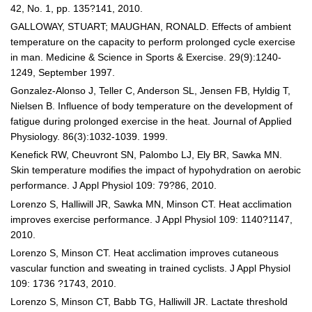
42, No. 1, pp. 135?141, 2010.
GALLOWAY, STUART; MAUGHAN, RONALD. Effects of ambient
temperature on the capacity to perform prolonged cycle exercise
in man. Medicine & Science in Sports & Exercise. 29(9):1240-
1249, September 1997.
Gonzalez-Alonso J, Teller C, Anderson SL, Jensen FB, Hyldig T,
Nielsen B. Influence of body temperature on the development of
fatigue during prolonged exercise in the heat. Journal of Applied
Physiology. 86(3):1032-1039. 1999.
Kenefick RW, Cheuvront SN, Palombo LJ, Ely BR, Sawka MN.
Skin temperature modifies the impact of hypohydration on aerobic
performance. J Appl Physiol 109: 79?86, 2010.
Lorenzo S, Halliwill JR, Sawka MN, Minson CT. Heat acclimation
improves exercise performance. J Appl Physiol 109: 1140?1147,
2010.
Lorenzo S, Minson CT. Heat acclimation improves cutaneous
vascular function and sweating in trained cyclists. J Appl Physiol
109: 1736 ?1743, 2010.
Lorenzo S, Minson CT, Babb TG, Halliwill JR. Lactate threshold