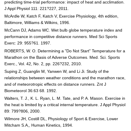
predicting time-trial performance: impact of heat and acclimation.
J Appl Physiol 111: 221?227, 2011.
McArdle W, Katch F, Katch V, Exercise Physiology, 4th edition,
Baltimore, Williams & Wilkins, 1996.
McCann DJ, Adams WC. Wet bulb globe temperature index and
performance in competitive distance runners. Med Sci Sports
Exerc: 29: 955?61. 1997.
ROBERTS, W. O. Determining a "Do Not Start" Temperature for a
Marathon on the Basis of Adverse Outcomes. Med. Sci. Sports
Exerc., Vol. 42, No. 2, pp. 226?232, 2010.
Suping Z, Guanglin M, Yanwen W, and Li Ji. Study of the
relationships between weather conditions and the marathon race,
and of meteorotropic effects on distance runners. Znt J
Biometeorol 36:63 68. 1992.
Walters, T. J., K. L. Ryan, L. M. Tate, and P. A. Mason. Exercise in
the heat is limited by a critical internal temperature. J Appl Physiol
89: 799?806, 2000.
Wilmore JH, Costill DL, Physiology of Sport & Exercise, Lower
Mitcham S.A,, Human Kinetics, 1994.