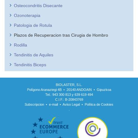
Osteocondritis Disecante
Ozonoterapia
Patologia de Rotula
Plazos de Recuperacion tras Cirugia de Hombro
Rodilla
Tendinitis de Aquiles
Tendinitis Biceps
BIOLASTER, S.L.
Polígono Aranaztegi 4B • 20140 ANDOAIN • Gipuzkoa
Tel.: 943 300 813 y 639 619 494
C.I.F.: B-20843769
Subscripcion
•
e-mail
•
Aviso Legal
•
Política de Cookies
.