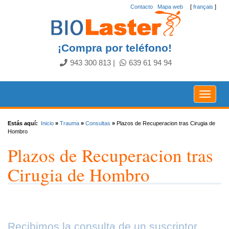
Contacto
.
Mapa web
[
français
]
¡Compra por teléfono!
943 300 813
|
639 61 94 94
Toggle
navigat
Estás aquí:
Inicio
»
Trauma
»
Consultas
»
Plazos de Recuperacion tras Cirugia de
Hombro
Plazos de Recuperacion tras
Cirugia de Hombro
Recibimos la consulta de un suscriptor