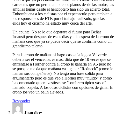
carreteras que no permitian buenos planos desde las motos, las
amplias tomas desde el helicoptero han sido un acierto total.
Enhorabuena a los ciclistas por el expectaculo pero tambien a
los responsables de ETB por el trabajo realizado, gracias a
ellos hoy el cicismo ha estado muy cerca del arte.
Un apunte. No se lo que deparara el futuro para Beñat
Insausti pero despues de estos dias y a la espera de la crono de
mañana creo que ya se puede decir que se confirma como un
grandisimo talento.
Para la crono de mañana si hago caso a la logica Valverde
deberia ser el vencedor, es mas, diria que de 10 veces que se
enfrentase a Horner contra el crono le ganaria en 9.5 pero no
se por que me da que mañana va a ganar ”Redneck” (como le
llaman sus compañeros). No tengo una base solida para
argumentarlo pero es que veo a Horner muy ”fluido” y como
ha comentado quiere vestirse ese ”sombrero tipico vasco”
llamado txapela. A los otros ciclistas con opciones de ganar la
crono los veo un pelin alejados.
Responder
Juan
dice: