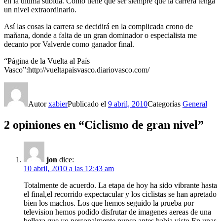
en la última subida. Como tiene que ser siempre que la carrera tenga
un nivel extraordinario.
Así las cosas la carrera se decidirá en la complicada crono de
mañana, donde a falta de un gran dominador o especialista me
decanto por Valverde como ganador final.
“Página de la Vuelta al País
Vasco”:http://vueltapaisvasco.diariovasco.com/
Autor
xabier
Publicado el
9 abril, 2010
Categorías
General
2 opiniones en “Ciclismo de gran nivel”
jon
dice:
10 abril, 2010 a las 12:43 am
Totalmente de acuerdo. La etapa de hoy ha sido vibrante hasta
el final,el recorrido expectacular y los ciclistas se han apretado
bien los machos. Los que hemos seguido la prueba por
television hemos podido disfrutar de imagenes aereas de una
belleza que yo personalmente nunca antes habia visto.En unas