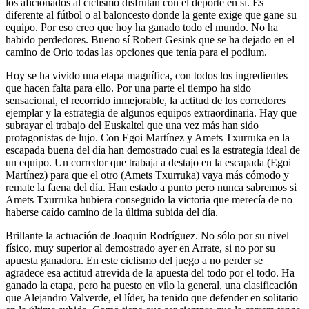
los aficionados al ciclismo disfrutan con el deporte en sí. Es
diferente al fútbol o al baloncesto donde la gente exige que gane su
equipo. Por eso creo que hoy ha ganado todo el mundo. No ha
habido perdedores. Bueno sí Robert Gesink que se ha dejado en el
camino de Orio todas las opciones que tenía para el podium.
Hoy se ha vivido una etapa magnífica, con todos los ingredientes
que hacen falta para ello. Por una parte el tiempo ha sido
sensacional, el recorrido inmejorable, la actitud de los corredores
ejemplar y la estrategia de algunos equipos extraordinaria. Hay que
subrayar el trabajo del Euskaltel que una vez más han sido
protagonistas de lujo. Con Egoi Martínez y Amets Txurruka en la
escapada buena del día han demostrado cual es la estrategía ideal de
un equipo. Un corredor que trabaja a destajo en la escapada (Egoi
Martínez) para que el otro (Amets Txurruka) vaya más cómodo y
remate la faena del día. Han estado a punto pero nunca sabremos si
Amets Txurruka hubiera conseguido la victoria que merecía de no
haberse caído camino de la última subida del día.
Brillante la actuación de Joaquin Rodríguez. No sólo por su nivel
físico, muy superior al demostrado ayer en Arrate, si no por su
apuesta ganadora. En este ciclismo del juego a no perder se
agradece esa actitud atrevida de la apuesta del todo por el todo. Ha
ganado la etapa, pero ha puesto en vilo la general, una clasificación
que Alejandro Valverde, el líder, ha tenido que defender en solitario