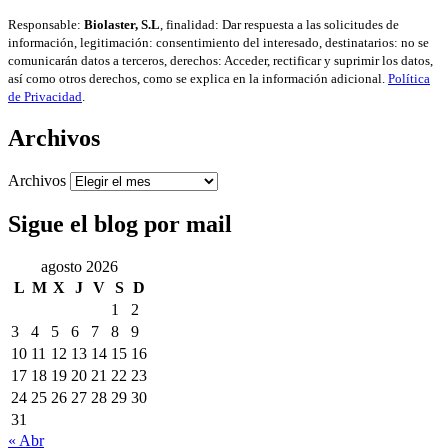
Responsable:
Biolaster, S.L
, finalidad: Dar respuesta a las solicitudes de
información, legitimación: consentimiento del interesado, destinatarios: no se
comunicarán datos a terceros, derechos: Acceder, rectificar y suprimir los datos,
así como otros derechos, como se explica en la información adicional.
Política
de Privacidad
.
Archivos
Archivos
Sigue el blog por mail
agosto 2026
L
M
X
J
V
S
D
1
2
3
4
5
6
7
8
9
10
11
12
13
14
15
16
17
18
19
20
21
22
23
24
25
26
27
28
29
30
31
« Abr