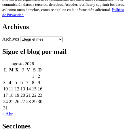
comunicarán datos a terceros, derechos: Acceder, rectificar y suprimir los datos,
así como otros derechos, como se explica en la información adicional.
Política
de Privacidad
.
Archivos
Archivos
Sigue el blog por mail
agosto 2026
L
M
X
J
V
S
D
1
2
3
4
5
6
7
8
9
10
11
12
13
14
15
16
17
18
19
20
21
22
23
24
25
26
27
28
29
30
31
« Abr
Secciones