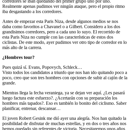
corredores se iban quedando del primer grupo uno por uno.
Realmente apenas pudimos ver ningún ataque, pero el propio ritmo
iba desgastando a los corredores.
Antes de empezar esta Paris Niza, desde algunos medios se nos
daba como favoritos a Chavanel o a Gilbert. Considero a los dos
grandisimos corredores, pero a cada uno lo suyo. El recorrido de
esta Paris Niza no cumple con las características de estos dos
ciclistas. De este modo, ayer pudimos ver otro tipo de corredor en lo
más alto de la carrera.
¿Hombres tour?
Pues quizá sí. Evans, Popovych, Schleck…
Visto todos los candidatos a triunfo que nos han ido quitando poco a
poco, creo que son tres hombres con opciones de subir al cajón de la
grande.
Mientras llega la fecha veraniega, ya se dejan ver aquí. ¿Les pasará
luego factura este esfuerzo?. ¿Acertarán con su preparación los
hombres más tapados?. Eso es también lo bonito del ciclismo. Saber
planificar, entrenar, descansar…
El joven Robert Gesink me dió ayer una alegría. Nos han quitado la
posibilidad de disfrutar de muchas estrellas, y en dos o tres años nos
hemos quedado sin referentes de victoria. Necesitaremos unos años