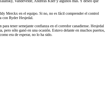
 Talansky, Vandevelde, Andreas Klier y algunos más. Y deseo que
dy Merckx en el equipo. Si no, no es fácil comprender el control
apa con Ryder Hesjedal.
ón para tener semejante confianza en el corredor canadiense. Hesjedal
cia, pero sólo ganó en una ocasión. Estuvo delante en muchos puertos,
como era de esperar, no lo ha sido.