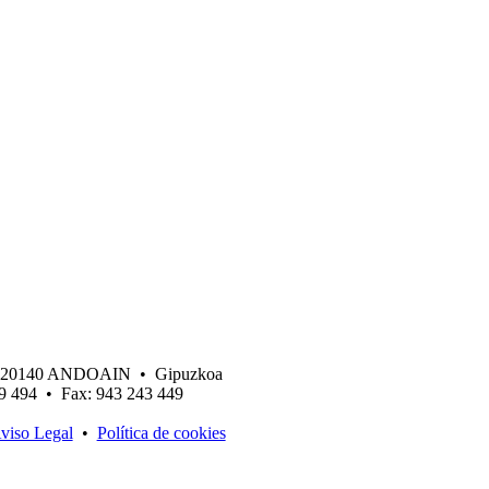
 • 20140 ANDOAIN • Gipuzkoa
19 494 • Fax: 943 243 449
viso Legal
•
Política de cookies