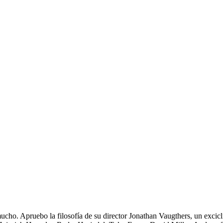
ho. Apruebo la filosofía de su director Jonathan Vaugthers, un excicl