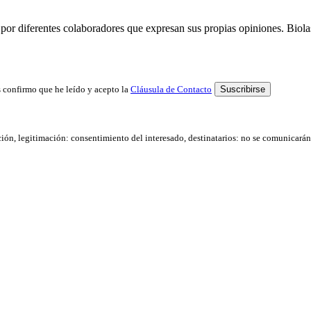
por diferentes colaboradores que expresan sus propias opiniones. Biolast
 confirmo que he leído y acepto la
Cláusula de Contacto
ación, legitimación: consentimiento del interesado, destinatarios: no se comunicarán d