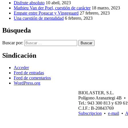
Disfrute absoluto
10 abril, 2023
Mathieu Van der Poel, cuestión de carácter
18 marzo, 2023
Empate entre Pogacar y Vingegaard
27 febrero, 2023
Una cuestión de mentalidad
6 febrero, 2023
Búsqueda
Buscar por:
Buscar
Sindicación
Acceder
Feed de entradas
Feed de comentarios
WordPress.org
BIOLASTER, S.L.
Polígono Aranaztegi 4B
Tel.: 943 300 813 y 639 6
C.I.F.: B-20843769
Subscripcion
•
e-mail
•
A