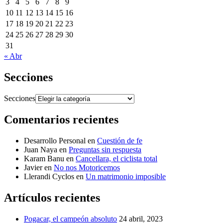
3
4
5
6
7
8
9
10
11
12
13
14
15
16
17
18
19
20
21
22
23
24
25
26
27
28
29
30
31
« Abr
Secciones
Secciones
Comentarios recientes
Desarrollo Personal
en
Cuestión de fe
Juan Naya
en
Preguntas sin respuesta
Karam Banu
en
Cancellara, el ciclista total
Javier
en
No nos Motoricemos
Llerandi Cyclos
en
Un matrimonio imposible
Artículos recientes
Pogacar, el campeón absoluto
24 abril, 2023