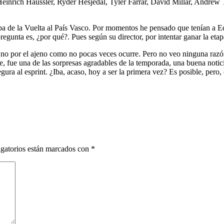
einrich Haussler, Ryder Hesjedal, Tyler Farrar, David Millar, Andrew
a de la Vuelta al País Vasco. Por momentos he pensado que tenían a Ed
regunta es, ¿por qué?. Pues según su director, por intentar ganar la et
o y no por el ajeno como no pocas veces ocurre. Pero no veo ninguna raz
e, fue una de las sorpresas agradables de la temporada, una buena noti
ura al esprint. ¿Iba, acaso, hoy a ser la primera vez? Es posible, pero, 
gatorios están marcados con
*