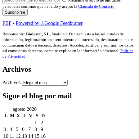
Mediante el envío de mis datos
personales confirmo que he leído y acepto la
Cláusula de Contacto
FBF
▪
Powered by ®Google Feedburner
Responsable:
Biolaster, S.L
, finalidad: Dar respuesta a las solicitudes de
información, legitimación: consentimiento del interesado, destinatarios: no se
comunicarán datos a terceros, derechos: Acceder, rectificar y suprimir los datos,
así como otros derechos, como se explica en la información adicional.
Política
de Privacidad
.
Archivos
Archivos
Sigue el blog por mail
agosto 2026
L
M
X
J
V
S
D
1
2
3
4
5
6
7
8
9
10
11
12
13
14
15
16