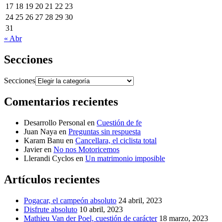
17
18
19
20
21
22
23
24
25
26
27
28
29
30
31
« Abr
Secciones
Secciones
Comentarios recientes
Desarrollo Personal
en
Cuestión de fe
Juan Naya
en
Preguntas sin respuesta
Karam Banu
en
Cancellara, el ciclista total
Javier
en
No nos Motoricemos
Llerandi Cyclos
en
Un matrimonio imposible
Artículos recientes
Pogacar, el campeón absoluto
24 abril, 2023
Disfrute absoluto
10 abril, 2023
Mathieu Van der Poel, cuestión de carácter
18 marzo, 2023