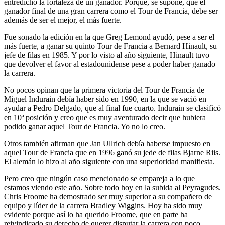
entredicho la fortaleza de un ganador. Porque, se supone, que el
ganador final de una gran carrera como el Tour de Francia, debe ser
además de ser el mejor, el más fuerte.
Fue sonado la edición en la que Greg Lemond ayudó, pese a ser el
más fuerte, a ganar su quinto Tour de Francia a Bernard Hinault, su
jefe de filas en 1985. Y por lo visto al año siguiente, Hinault tuvo
que devolver el favor al estadounidense pese a poder haber ganado
la carrera.
No pocos opinan que la primera victoria del Tour de Francia de
Miguel Indurain debía haber sido en 1990, en la que se vació en
ayudar a Pedro Delgado, que al final fue cuarto. Indurain se clasificó
en 10ª posición y creo que es muy aventurado decir que hubiera
podido ganar aquel Tour de Francia. Yo no lo creo.
Otros también afirman que Jan Ullrich debía haberse impuesto en
aquel Tour de Francia que en 1996 ganó su jede de filas Bjarne Riis.
El alemán lo hizo al año siguiente con una superioridad manifiesta.
Pero creo que ningún caso mencionado se empareja a lo que
estamos viendo este año. Sobre todo hoy en la subida al Peyragudes.
Chris Froome ha demostrado ser muy superior a su compañero de
equipo y líder de la carrera Bradley Wiggins. Hoy ha sido muy
evidente porque así lo ha querido Froome, que en parte ha
reivindicado su derecho de querer disputar la carrera con poco