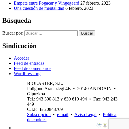
Empate entre Pogacar y Vingegaard
27 febrero, 2023
Una cuestión de mentalidad
6 febrero, 2023
Búsqueda
Buscar por:
Buscar
Sindicación
Acceder
Feed de entradas
Feed de comentarios
WordPress.org
BIOLASTER, S.L.
Polígono Aranaztegi 4B • 20140 ANDOAIN •
Gipuzkoa
Tel.: 943 300 813 y 639 619 494 • Fax: 943 243
449
C.I.F.: B-20843769
Subscripcion
•
e-mail
•
Aviso Legal
•
Política
de cookies