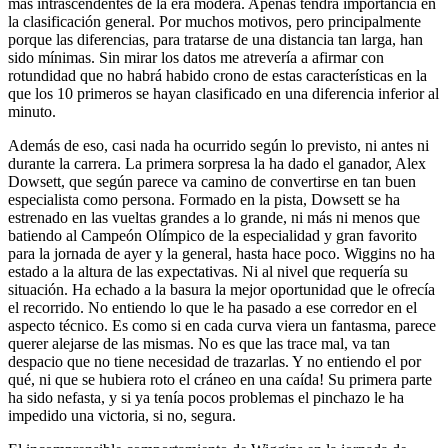
más intrascendentes de la era modera. Apenas tendrá importancia en
la clasificación general. Por muchos motivos, pero principalmente
porque las diferencias, para tratarse de una distancia tan larga, han
sido mínimas. Sin mirar los datos me atrevería a afirmar con
rotundidad que no habrá habido crono de estas características en la
que los 10 primeros se hayan clasificado en una diferencia inferior al
minuto.
Además de eso, casi nada ha ocurrido según lo previsto, ni antes ni
durante la carrera. La primera sorpresa la ha dado el ganador, Alex
Dowsett, que según parece va camino de convertirse en tan buen
especialista como persona. Formado en la pista, Dowsett se ha
estrenado en las vueltas grandes a lo grande, ni más ni menos que
batiendo al Campeón Olímpico de la especialidad y gran favorito
para la jornada de ayer y la general, hasta hace poco. Wiggins no ha
estado a la altura de las expectativas. Ni al nivel que requería su
situación. Ha echado a la basura la mejor oportunidad que le ofrecía
el recorrido. No entiendo lo que le ha pasado a ese corredor en el
aspecto técnico. Es como si en cada curva viera un fantasma, parece
querer alejarse de las mismas. No es que las trace mal, va tan
despacio que no tiene necesidad de trazarlas. Y no entiendo el por
qué, ni que se hubiera roto el cráneo en una caída! Su primera parte
ha sido nefasta, y si ya tenía pocos problemas el pinchazo le ha
impedido una victoria, si no, segura.