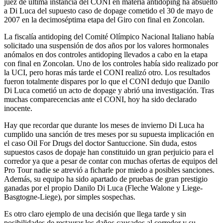
juez de última instancia del CONI en materia antidoping ha absuelto
a Di Luca del supuesto caso de dopage cometido el 30 de mayo de
2007 en la decimoséptima etapa del Giro con final en Zoncolan.
La fiscalía antidoping del Comité Olímpico Nacional Italiano había
solicitado una suspensión de dos años por los valores hormonales
anómalos en dos controles antidoping llevados a cabo en la etapa
con final en Zoncolan. Uno de los controles había sido realizado por
la UCI, pero horas más tarde el CONI realizó otro. Los resultados
fueron totalmente dispares por lo que el CONI dedujo que Danilo
Di Luca cometió un acto de dopage y abrió una investigación. Tras
muchas comparecencias ante el CONI, hoy ha sido declarado
inocente.
Hay que recordar que durante los meses de invierno Di Luca ha
cumplido una sanción de tres meses por su supuesta implicación en
el caso Oil For Drugs del doctor Santuccione. Sin duda, estos
supuestos casos de dopaje han constituido un gran perjuicio para el
corredor ya que a pesar de contar con muchas ofertas de equipos del
Pro Tour nadie se atrevió a ficharle por miedo a posibles sanciones.
Además, su equipo ha sido apartado de pruebas de gran prestigio
ganadas por el propio Danilo Di Luca (Fleche Walone y Liege-
Basgtogne-Liege), por simples sospechas.
Es otro claro ejemplo de una decisión que llega tarde y sin
posibilidades de restaurar los daños causados al corredor y su