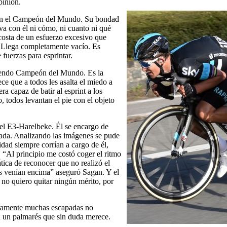
pinión.
 con el Campeón del Mundo. Su bondad
 va con él ni cómo, ni cuanto ni qué
costa de un esfuerzo excesivo que
. Llega completamente vacío. Es
 fuerzas para esprintar.
 siendo Campeón del Mundo. Es la
ece que a todos les asalta el miedo a
a capaz de batir al esprint a los
todos levantan el pie con el objeto
el E3-Harelbeke. Él se encargo de
apada. Analizando las imágenes se pude
dad siempre corrían a cargo de él,
. “Al principio me costó coger el ritmo
ica de reconocer que no realizó el
rás venían encima” aseguró Sagan. Y el
n no quiero quitar ningún mérito, por
uramente muchas escapadas no
in un palmarés que sin duda merece.