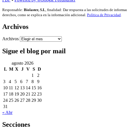
Responsable:
Biolaster, S.L
, finalidad: Dar respuesta a las solicitudes de inform
derechos, como se explica en la información adicional.
Política de Privacidad
.
Archivos
Archivos
Sigue el blog por mail
agosto 2026
L
M
X
J
V
S
D
1
2
3
4
5
6
7
8
9
10
11
12
13
14
15
16
17
18
19
20
21
22
23
24
25
26
27
28
29
30
31
« Abr
Secciones