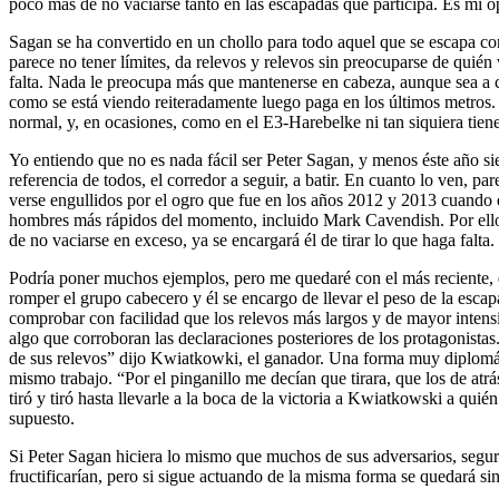
poco más de no vaciarse tanto en las escapadas que participa. Es mi o
Sagan se ha convertido en un chollo para todo aquel que se escapa
parece no tener límites, da relevos y relevos sin preocuparse de quién
falta. Nada le preocupa más que mantenerse en cabeza, aunque sea a 
como se está viendo reiteradamente luego paga en los últimos metros
normal, y, en ocasiones, como en el E3-Harebelke ni tan siquiera tiene
Yo entiendo que no es nada fácil ser Peter Sagan, y menos éste año
referencia de todos, el corredor a seguir, a batir. En cuanto lo ven, par
verse engullidos por el ogro que fue en los años 2012 y 2013 cuando er
hombres más rápidos del momento, incluido Mark Cavendish. Por ello, 
de no vaciarse en exceso, ya se encargará él de tirar lo que haga falta.
Podría poner muchos ejemplos, pero me quedaré con el más reciente, 
romper el grupo cabecero y él se encargo de llevar el peso de la esc
comprobar con facilidad que los relevos más largos y de mayor intensi
algo que corroboran las declaraciones posteriores de los protagonistas
de sus relevos” dijo Kwiatkowki, el ganador. Una forma muy diplomát
mismo trabajo. “Por el pinganillo me decían que tirara, que los de at
tiró y tiró hasta llevarle a la boca de la victoria a Kwiatkowski a quié
supuesto.
Si Peter Sagan hiciera lo mismo que muchos de sus adversarios, seg
fructificarían, pero si sigue actuando de la misma forma se quedará s