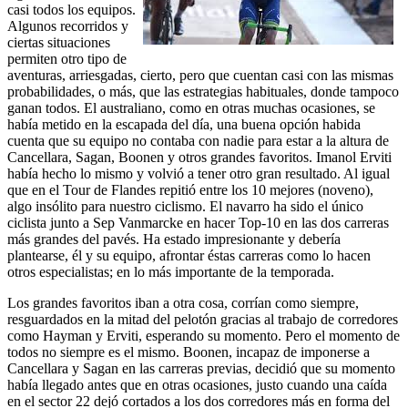
casi todos los equipos.
Algunos recorridos y
ciertas situaciones
permiten otro tipo de
aventuras, arriesgadas, cierto, pero que cuentan casi con las mismas
probabilidades, o más, que las estrategias habituales, donde tampoco
ganan todos. El australiano, como en otras muchas ocasiones, se
había metido en la escapada del día, una buena opción habida
cuenta que su equipo no contaba con nadie para estar a la altura de
Cancellara, Sagan, Boonen y otros grandes favoritos. Imanol Erviti
había hecho lo mismo y volvió a tener otro gran resultado. Al igual
que en el Tour de Flandes repitió entre los 10 mejores (noveno),
algo insólito para nuestro ciclismo. El navarro ha sido el único
ciclista junto a Sep Vanmarcke en hacer Top-10 en las dos carreras
más grandes del pavés. Ha estado impresionante y debería
plantearse, él y su equipo, afrontar éstas carreras como lo hacen
otros especialistas; en lo más importante de la temporada.
Los grandes favoritos iban a otra cosa, corrían como siempre,
resguardados en la mitad del pelotón gracias al trabajo de corredores
como Hayman y Erviti, esperando su momento. Pero el momento de
todos no siempre es el mismo. Boonen, incapaz de imponerse a
Cancellara y Sagan en las carreras previas, decidió que su momento
había llegado antes que en otras ocasiones, justo cuando una caída
en el sector 22 dejó cortados a los dos corredores más en forma del