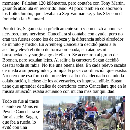
momento. Faltaban 120 kilómetros, pero contaba con Tony Martin,
garantía absoluta en recorrido llano. Al poco también colaboraron
los Lotto-Jumbo, que llevaban a Sep Vanmarcke, y los Sky con el
fortachón Ian Stannard.
Por detrás, Sagan estaba prácticamente sólo y comenzó a ponerse
nervioso, muy nervioso. Cancellara si contaba con ayuda, pero no
eran tan fuertes como los de cabeza y la diferencia subió alrededor
de minuto y medio. En Arenberg Cancellara decidió pasar a la
acción y elevó el ritmo de forma ordenada, sin ataques ni
brusquedades y surgió algo de efecto. Se acercaron al grupo de
Boonen, pero seguían lejos. Al salir a la carretera Sagan decidió
desatar toda su rabia. No fue una buena idea. En cada relevo sacaba
de rueda a su perseguidor y rompía la poca coordinación que existía.
No creo que esa forma de proceder sea lo más adecuado cuando la
colaboración, incluso de los adversarios, es imprescindible. Sagan
tiene que aprender detalles de corredores como Cancellara que en la
misma situación estaba actuando con mucha más tranquilidad.
Todo se fue al traste
cuando en Mons en
Pevele Cancellara se
fue al suelo. Sagan,
que iba a rueda, lo
evitó con una