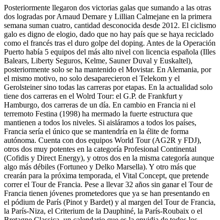
Posteriormente llegaron dos victorias galas que sumando a las otras
dos logradas por Arnaud Demare y Lillian Calmejane en la primera
semana suman cuatro, cantidad desconocida desde 2012. El ciclismo
galo es digno de elogio, dado que no hay país que se haya reciclado
como el francés tras el duro golpe del doping. Antes de la Operación
Puerto había 5 equipos del más alto nivel con licencia española (Illes
Balears, Liberty Seguros, Kelme, Sauner Duval y Euskaltel),
posteriormente solo se ha mantenido el Movistar. En Alemania, por
el mismo motivo, no solo desaparecieron el Telekom y el
Gerolsteiner sino todas las carreras por etapas. En la actualidad solo
tiene dos carreras en el Wolrd Tour: el G.P. de Frankfurt y
Hamburgo, dos carreras de un día. En cambio en Francia ni el
terremoto Festina (1998) ha mermado la fuerte estructura que
mantienen a todos los niveles. Si aisláramos a todos los países,
Francia sería el único que se mantendría en la élite de forma
autónoma. Cuenta con dos equipos World Tour (AG2R y FDJ),
otros dos muy potentes en la categoría Profesional Continental
(Cofidis y Direct Energy), y otros dos en la misma categoría aunque
algo más débiles (Fortuneo y Delko Marsella). Y otro más que
crearán para la próxima temporada, el Vital Concept, que pretende
correr el Tour de Francia. Pese a llevar 32 años sin ganar el Tour de
Francia tienen jóvenes prometedores que ya se han presentando en
el pódium de París (Pinot y Bardet) y al margen del Tour de Francia,
la París-Niza, el Criterium de la Dauphiné, la París-Roubaix o el
Bretagne Classica, un calendario que es la envidia de todos los