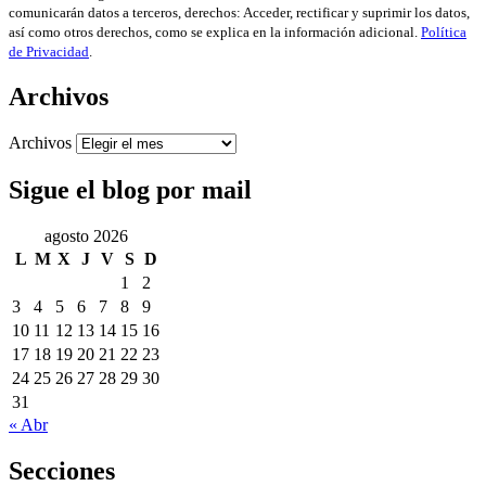
comunicarán datos a terceros, derechos: Acceder, rectificar y suprimir los datos,
así como otros derechos, como se explica en la información adicional.
Política
de Privacidad
.
Archivos
Archivos
Sigue el blog por mail
agosto 2026
L
M
X
J
V
S
D
1
2
3
4
5
6
7
8
9
10
11
12
13
14
15
16
17
18
19
20
21
22
23
24
25
26
27
28
29
30
31
« Abr
Secciones