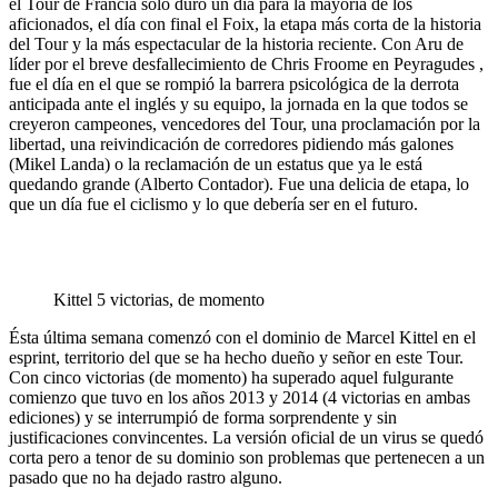
el Tour de Francia sólo duró un día para la mayoría de los
aficionados, el día con final el Foix, la etapa más corta de la historia
del Tour y la más espectacular de la historia reciente. Con Aru de
líder por el breve desfallecimiento de Chris Froome en Peyragudes ,
fue el día en el que se rompió la barrera psicológica de la derrota
anticipada ante el inglés y su equipo, la jornada en la que todos se
creyeron campeones, vencedores del Tour, una proclamación por la
libertad, una reivindicación de corredores pidiendo más galones
(Mikel Landa) o la reclamación de un estatus que ya le está
quedando grande (Alberto Contador). Fue una delicia de etapa, lo
que un día fue el ciclismo y lo que debería ser en el futuro.
Kittel 5 victorias, de momento
Ésta última semana comenzó con el dominio de Marcel Kittel en el
esprint, territorio del que se ha hecho dueño y señor en este Tour.
Con cinco victorias (de momento) ha superado aquel fulgurante
comienzo que tuvo en los años 2013 y 2014 (4 victorias en ambas
ediciones) y se interrumpió de forma sorprendente y sin
justificaciones convincentes. La versión oficial de un virus se quedó
corta pero a tenor de su dominio son problemas que pertenecen a un
pasado que no ha dejado rastro alguno.