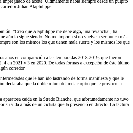
era impregnado de aceite. Últimamente habla siempre desde un púlpito
 corredor Julian Alaphilippe.
opinión. “Creo que Alaphilippe me debe algo, una revancha”, ha
 que aún lo sigue siéndo. No me importa si no vuelve a ser nunca más
empre son los mismos los que tienen mala suerte y los mismos los que
imos años en comparación a las temporadas 2018-2019, que fueron
22, 4 en 2021 y 3 en 2020. De todas formas a excepción de éste último
ngún corredor.
enfermedades que le han ido lastrando de forma manifiesta y que le
ún declaraba que la doble rotura del metacarpio que le provocó la
na aparatosa caída en la Strade Bianche, que afortunadamente no tuvo
 su vida a más de un ciclista que la presenció en directo. La factura