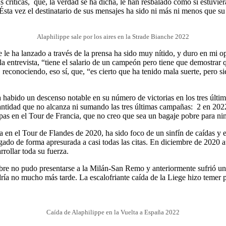
 críticas, que, la verdad se ha dicha, le han resbalado como si estuvi
 Ésta vez el destinatario de sus mensajes ha sido ni más ni menos que su
Alaphilippe sale por los aires en la Strade Bianche 2022
e le ha lanzado a través de la prensa ha sido muy nítido, y duro en mi 
la entrevista, “tiene el salario de un campeón pero tiene que demostrar
onociendo, eso sí, que, “es cierto que ha tenido mala suerte, pero si
 habido un descenso notable en su número de victorias en los tres últ
 cantidad que no alcanza ni sumando las tres últimas campañas: 2 en 20
s en el Tour de Francia, que no creo que sea un bagaje pobre para ni
 en el Tour de Flandes de 2020, ha sido foco de un sinfín de caídas y 
ado de forma apresurada a casi todas las citas. En diciembre de 2020 a
rollar toda su fuerza.
ebre no pudo presentarse a la Milán-San Remo y anteriormente sufrió u
ía no mucho más tarde. La escalofriante caída de la Liege hizo temer por
Caída de Alaphilippe en la Vuelta a España 2022