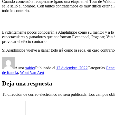
Cuando comenzó a recuperarse (ganó una etapa en el Tour de Walonia a f
se le salió el hombro. Con tantos contratiempos es muy difícil estar a l
todo lo contrario.
Evidentemente pocos conocerán a Alaphilippe como su mentor y a lo mej
espectaculares y ganadores que conforman Evenepoel, Pogacar, Van Ae
provocar el efecto contrario.
Si Alaphilippe vuelve a ganar todo irá como la seda, en caso contrari
Autor
xabier
Publicado el
12 diciembre, 2022
Categorías
Gener
de francia
,
Wout Van Aert
Deja una respuesta
Tu dirección de correo electrónico no será publicada.
Los campos obli