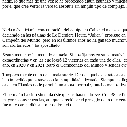
nadie, lo que más de una vez le ha propocado algún patinazo y muchas
por el que cree verter la verdad absoluta sin ningún tipo de complejo.
Nada más iniciar la concentración del equipo en Calpe, el mensaje qu
declarado en las páginas de Le Derniere Heure. “Julian”, prosigue en 
Campeón del Mundo, pero en los últimos años no ha ganado mucho”, rec
son afortunados”, ha apostillado.
Seguramente no ha mentido en nada. Si nos fijamos en su palmarés ha
extraordinarias y en las que logró 12 victorias en cada una de ellas,
año, en 2020 y en 2021 logró el Campeonato del Mundo y sendas etapa
Tampoco miente en lo de la mala suerte. Desde aquella aparatosa caída
han impedido prepararse con la tranquilidad adecuada. Siempre ha lleg
caída en Flandes no le permitía un apoyo normal y mucho menos desar
El peor año ha sido sin duda éste que acabará en breve. Con 38 de fi
mayores consecuencias, aunque pareció ser el presagio de lo que vendr
fue muy cara; adiós al Tour de Francia.