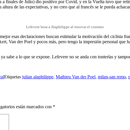
inales de Julio) dio positivo por Covid, y en la Vuelta tuvo que retira
a altura de las expectativas, y no creo que al francés se le pueda achaca
Lefevere besa a Alaphilippe al renovar el contrato
or esas declaraciones buscan estimular la motivación del ciclista fran
rt, Van der Poel y pocos más, pero tengo la impresión personal que ha
o ya sabe a lo que se expone. Lefevere no se anda con tonterías y tamp
al
Etiquetas
julian alaphilippe
,
Mathieu Van der Poel
,
milan-san remo
,
gatorios están marcados con
*