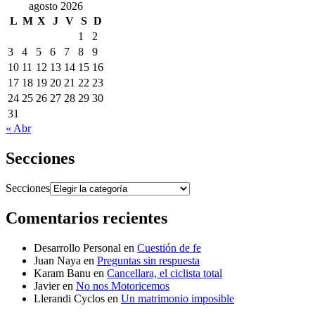
agosto 2026
L
M
X
J
V
S
D
1
2
3
4
5
6
7
8
9
10
11
12
13
14
15
16
17
18
19
20
21
22
23
24
25
26
27
28
29
30
31
« Abr
Secciones
Secciones
Comentarios recientes
Desarrollo Personal
en
Cuestión de fe
Juan Naya
en
Preguntas sin respuesta
Karam Banu
en
Cancellara, el ciclista total
Javier
en
No nos Motoricemos
Llerandi Cyclos
en
Un matrimonio imposible