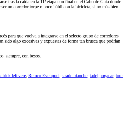
rse tras la caída en la 11ª etapa con final en el Cabo de Gata donde
r ser un corredor torpe o poco hábil con la bicicleta, si no más bien
cés para que vuelva a integrarse en el selecto grupo de corredores
n sido algo excesivas y expuestas de forma tan brusca que podrían
oco, siempre, con besos.
patrick lefevere
,
Remco Evenpoel
,
strade bianche
,
tadej pogacar
,
tour