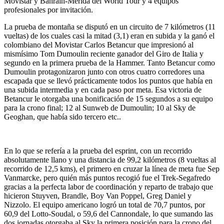
Movistar y Bahrain-Merida del World Tour y 4 equipos
profesionales por invitación.
La prueba de montaña se disputó en un circuito de 7 kilómetros (11
vueltas) de los cuales casi la mitad (3,1) eran en subida y la ganó el
colombiano del Movistar Carlos Betancur que impresionó al
mismísimo Tom Dumoulin reciente ganador del Giro de Italia y
segundo en la primera prueba de la Hammer. Tanto Betancur como
Dumoulin protagonizaron junto con otros cuatro corredores una
escapada que se llevó prácticamente todos los puntos que había en
una subida intermedia y en cada paso por meta.
Esa victoria de
Betancur le otorgaba una bonificación de 15 segundos a su equipo
para la crono final; 12 al Sunweb de Dumoulin; 10 al Sky de
Geoghan, que había sido tercero etc..
En lo que se refería a la prueba del esprint, con un recorrido
absolutamente llano y una distancia de 99,2 kilómetros (8 vueltas al
recorrido de 12,5 kms), el primero en cruzar la línea de meta fue Sep
Vanmarcke, pero quién más puntos recogió fue el Trek-Segafredo
gracias a la perfecta labor de coordinación y reparto de trabajo que
hicieron Stuyven, Brandle, Boy Van Poppel, Greg Daniel y
Nizzolo.
El equipo americano logró un total de 70,7 puntos, por
60,9 del Lotto-Soudal, o 59,6 del Cannondale, lo que sumando las
dos jornadas otorgaba al Sky la primera posición para la crono del