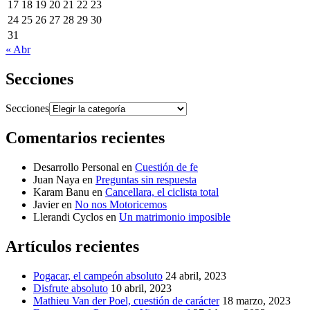
17
18
19
20
21
22
23
24
25
26
27
28
29
30
31
« Abr
Secciones
Secciones
Comentarios recientes
Desarrollo Personal
en
Cuestión de fe
Juan Naya
en
Preguntas sin respuesta
Karam Banu
en
Cancellara, el ciclista total
Javier
en
No nos Motoricemos
Llerandi Cyclos
en
Un matrimonio imposible
Artículos recientes
Pogacar, el campeón absoluto
24 abril, 2023
Disfrute absoluto
10 abril, 2023
Mathieu Van der Poel, cuestión de carácter
18 marzo, 2023