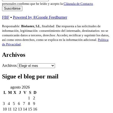
personales confirmo que he leído y acepto la
Cláusula de Contacto
FBF
▪
Powered by ®Google Feedburner
Responsable:
Biolaster, S.L
, finalidad: Dar respuesta a las solicitudes de
información, legitimación: consentimiento del interesado, destinatarios: no se
comunicarán datos a terceros, derechos: Acceder, rectificar y suprimir los datos,
así como otros derechos, como se explica en la información adicional.
Política
de Privacidad
.
Archivos
Archivos
Sigue el blog por mail
agosto 2026
L
M
X
J
V
S
D
1
2
3
4
5
6
7
8
9
10
11
12
13
14
15
16