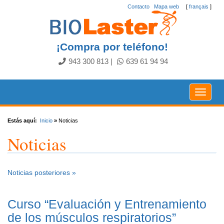
Contacto
.
Mapa web
[
français
]
¡Compra por teléfono!
943 300 813
|
639 61 94 94
Toggle
navigat
Estás aquí:
Inicio
»
Noticias
Noticias
Noticias posteriores »
Curso “Evaluación y Entrenamiento
de los músculos respiratorios”