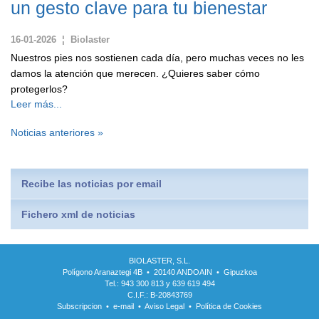
un gesto clave para tu bienestar
16-01-2026 ¦ Biolaster
Nuestros pies nos sostienen cada día, pero muchas veces no les
damos la atención que merecen. ¿Quieres saber cómo
protegerlos?
Leer más...
Noticias anteriores »
Recibe las noticias por email
Fichero xml de noticias
BIOLASTER, S.L.
Polígono Aranaztegi 4B • 20140 ANDOAIN • Gipuzkoa
Tel.: 943 300 813 y 639 619 494
C.I.F.: B-20843769
Subscripcion
•
e-mail
•
Aviso Legal
•
Política de Cookies
.