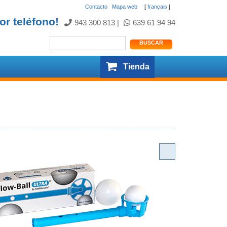
Contacto
.
Mapa web
[
français
]
or teléfono!
943 300 813
|
639 61 94 94
Tienda