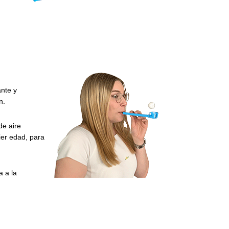
nte y
n.
de aire
ier edad, para
 a la