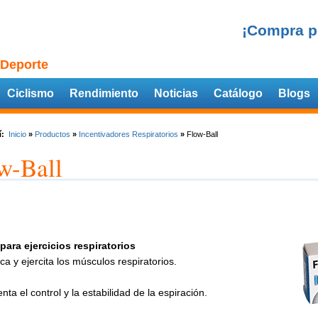
¡Compra p
 Deporte
Ciclismo
Rendimiento
Noticias
Catálogo
Blogs
í:
Inicio
»
Productos
»
Incentivadores Respiratorios
»
Flow-Ball
w-Ball
para ejercicios respiratorios
ica y ejercita los músculos respiratorios.
ta el control y la estabilidad de la espiración.