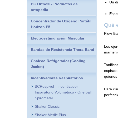
Un di
BC Ortho® - Productos de
ortopedia
Espec
Concentrador de Oxígeno Portátil
Qué e
Horizon P5
Flow-Bal
Electroestimulación Muscular
Los ejer
Bandas de Resistencia Thera-Band
mantenid
Chaleco Refrigerador (Cooling
Tonifica
Jacket)
espirado
quienes 
Incentivadores Respiratorios
BCRespivol - Incentivador
Para cua
Inspiratorio Volumétrico - One ball
perfecci
Spirometer
Shaker Classic
Shaker Medic Plus