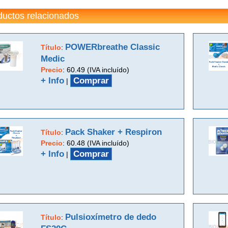
ductos relacionados
POWERbreathe Classic
Título
:
Medic
Precio
:
60.49 (IVA incluído)
+ Info
Comprar
|
Pack Shaker + Respiron
Título
:
Precio
:
60.48 (IVA incluído)
+ Info
Comprar
|
Pulsioxímetro de dedo
Título
: