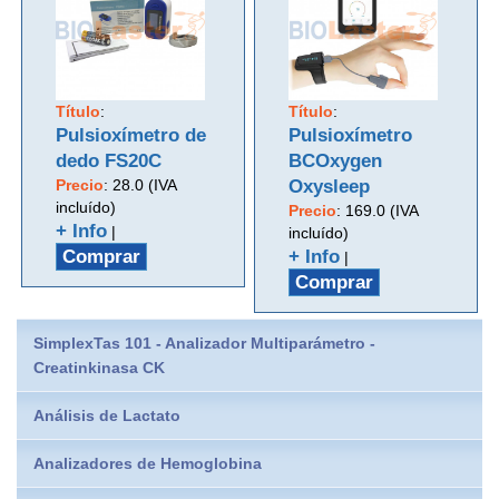
Título
:
Título
:
Pulsioxímetro de
Pulsioxímetro
dedo FS20C
BCOxygen
Precio
:
28.0 (IVA
Oxysleep
incluído)
Precio
:
169.0 (IVA
+ Info
|
incluído)
Comprar
+ Info
|
Comprar
SimplexTas 101 - Analizador Multiparámetro -
Creatinkinasa CK
Análisis de Lactato
Analizadores de Hemoglobina