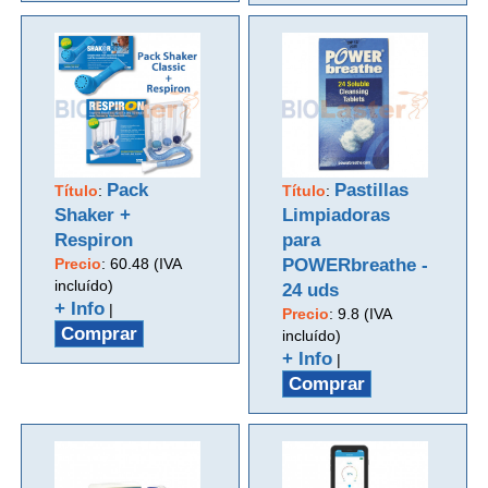
Pack
Pastillas
Título
:
Título
:
Shaker +
Limpiadoras
Respiron
para
Precio
:
60.48 (IVA
POWERbreathe -
incluído)
24 uds
+ Info
|
Precio
:
9.8 (IVA
Comprar
incluído)
+ Info
|
Comprar