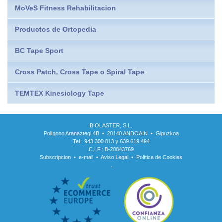
MoVeS Fitness Rehabilitacion
Productos de Ortopedia
BC Tape Sport
Cross Patch, Cross Tape o Spiral Tape
TEMTEX Kinesiology Tape
BIOLASTER, S.L.
Polígono Aranaztegi 4B • 20140 ANDOAIN • Gipuzkoa
Tel.: 943 300 813 y 639 619 494
C.I.F.: B-20843769
Subscripcion
•
e-mail
•
Aviso Legal
•
Política de Cookies
.