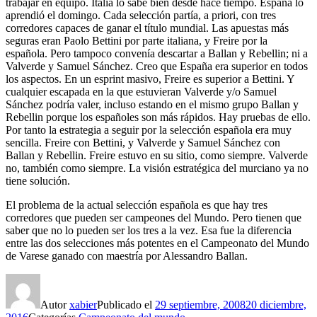
trabajar en equipo. Italia lo sabe bien desde hace tiempo. España lo
aprendió el domingo. Cada selección partía, a priori, con tres
corredores capaces de ganar el título mundial. Las apuestas más
seguras eran Paolo Bettini por parte italiana, y Freire por la
española. Pero tampoco convenía descartar a Ballan y Rebellin; ni a
Valverde y Samuel Sánchez. Creo que España era superior en todos
los aspectos. En un esprint masivo, Freire es superior a Bettini. Y
cualquier escapada en la que estuvieran Valverde y/o Samuel
Sánchez podría valer, incluso estando en el mismo grupo Ballan y
Rebellin porque los españoles son más rápidos. Hay pruebas de ello.
Por tanto la estrategia a seguir por la selección española era muy
sencilla. Freire con Bettini, y Valverde y Samuel Sánchez con
Ballan y Rebellin. Freire estuvo en su sitio, como siempre. Valverde
no, también como siempre. La visión estratégica del murciano ya no
tiene solución.
El problema de la actual selección española es que hay tres
corredores que pueden ser campeones del Mundo. Pero tienen que
saber que no lo pueden ser los tres a la vez. Esa fue la diferencia
entre las dos selecciones más potentes en el Campeonato del Mundo
de Varese ganado con maestría por Alessandro Ballan.
Autor
xabier
Publicado el
29 septiembre, 2008
20 diciembre,