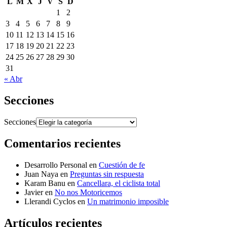
L
M
X
J
V
S
D
1
2
3
4
5
6
7
8
9
10
11
12
13
14
15
16
17
18
19
20
21
22
23
24
25
26
27
28
29
30
31
« Abr
Secciones
Secciones
Comentarios recientes
Desarrollo Personal
en
Cuestión de fe
Juan Naya
en
Preguntas sin respuesta
Karam Banu
en
Cancellara, el ciclista total
Javier
en
No nos Motoricemos
Llerandi Cyclos
en
Un matrimonio imposible
Artículos recientes