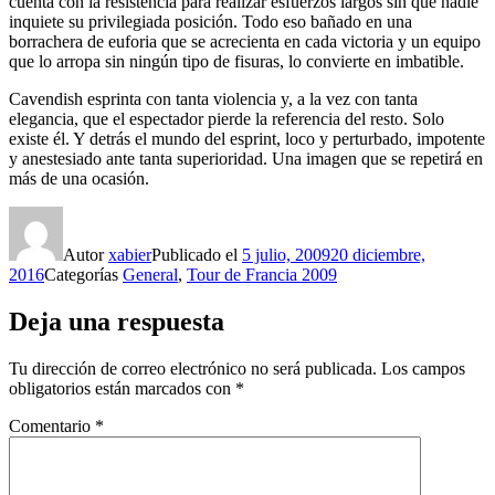
cuenta con la resistencia para realizar esfuerzos largos sin que nadie
inquiete su privilegiada posición. Todo eso bañado en una
borrachera de euforia que se acrecienta en cada victoria y un equipo
que lo arropa sin ningún tipo de fisuras, lo convierte en imbatible.
Cavendish esprinta con tanta violencia y, a la vez con tanta
elegancia, que el espectador pierde la referencia del resto. Solo
existe él. Y detrás el mundo del esprint, loco y perturbado, impotente
y anestesiado ante tanta superioridad. Una imagen que se repetirá en
más de una ocasión.
Autor
xabier
Publicado el
5 julio, 2009
20 diciembre,
2016
Categorías
General
,
Tour de Francia 2009
Deja una respuesta
Tu dirección de correo electrónico no será publicada.
Los campos
obligatorios están marcados con
*
Comentario
*