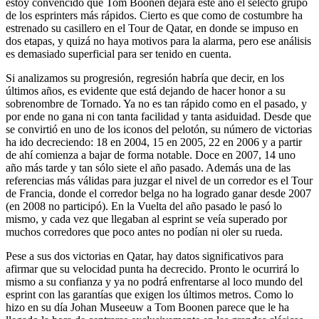
estoy convencido que Tom Boonen dejará este año el selecto grupo
de los esprinters más rápidos. Cierto es que como de costumbre ha
estrenado su casillero en el Tour de Qatar, en donde se impuso en
dos etapas, y quizá no haya motivos para la alarma, pero ese análisis
es demasiado superficial para ser tenido en cuenta.
Si analizamos su progresión, regresión habría que decir, en los
últimos años, es evidente que está dejando de hacer honor a su
sobrenombre de Tornado. Ya no es tan rápido como en el pasado, y
por ende no gana ni con tanta facilidad y tanta asiduidad. Desde que
se convirtió en uno de los iconos del pelotón, su número de victorias
ha ido decreciendo: 18 en 2004, 15 en 2005, 22 en 2006 y a partir
de ahí comienza a bajar de forma notable. Doce en 2007, 14 uno
año más tarde y tan sólo siete el año pasado. Además una de las
referencias más válidas para juzgar el nivel de un corredor es el Tour
de Francia, donde el corredor belga no ha logrado ganar desde 2007
(en 2008 no participó). En la Vuelta del año pasado le pasó lo
mismo, y cada vez que llegaban al esprint se veía superado por
muchos corredores que poco antes no podían ni oler su rueda.
Pese a sus dos victorias en Qatar, hay datos significativos para
afirmar que su velocidad punta ha decrecido. Pronto le ocurrirá lo
mismo a su confianza y ya no podrá enfrentarse al loco mundo del
esprint con las garantías que exigen los últimos metros. Como lo
hizo en su día Johan Museeuw a Tom Boonen parece que le ha