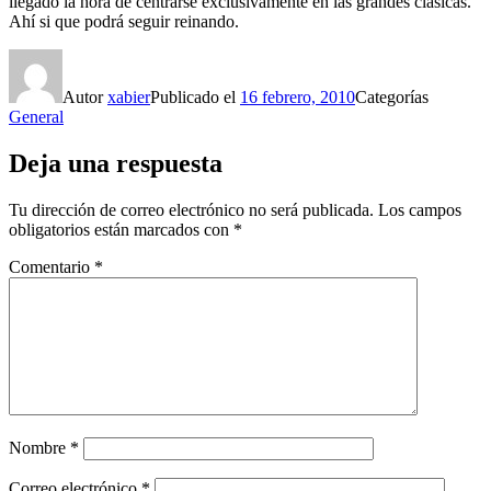
llegado la hora de centrarse exclusivamente en las grandes clásicas.
Ahí si que podrá seguir reinando.
Autor
xabier
Publicado el
16 febrero, 2010
Categorías
General
Deja una respuesta
Tu dirección de correo electrónico no será publicada.
Los campos
obligatorios están marcados con
*
Comentario
*
Nombre
*
Correo electrónico
*