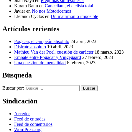
Juan Naya
en
Preguntas sin respuesta
Karam Banu
en
Cancellara, el ciclista total
Javier
en
No nos Motoricemos
Llerandi Cyclos
en
Un matrimonio imposible
Artículos recientes
Pogacar, el campeón absoluto
24 abril, 2023
Disfrute absoluto
10 abril, 2023
Mathieu Van der Poel, cuestión de carácter
18 marzo, 2023
Empate entre Pogacar y Vingegaard
27 febrero, 2023
Una cuestión de mentalidad
6 febrero, 2023
Búsqueda
Buscar por:
Buscar
Sindicación
Acceder
Feed de entradas
Feed de comentarios
WordPress.org