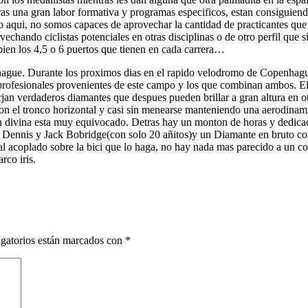
tras una gran labor formativa y programas especificos, estan consiguie
aqui, no somos capaces de aprovechar la cantidad de practicantes que 
echando ciclistas potenciales en otras disciplinas o de otro perfil que 
 bien los 4,5 o 6 puertos que tienen en cada carrera…
ague. Durante los proximos dias en el rapido velodromo de Copenhague
 profesionales provenientes de este campo y los que combinan ambos. E
surjan verdaderos diamantes que despues pueden brillar a gran altura e
con el tronco horizontal y casi sin menearse manteniendo una aerodina
n divina esta muy equivocado. Detras hay un monton de horas y dedicacio
 Dennis y Jack Bobridge(con solo 20 añitos)y un Diamante en bruto co
 acoplado sobre la bici que lo haga, no hay nada mas parecido a un co
rco iris.
gatorios están marcados con
*