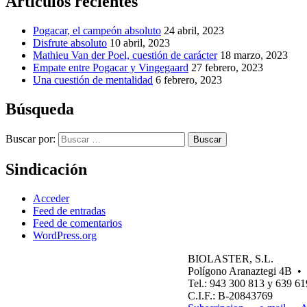
Artículos recientes
Pogacar, el campeón absoluto
24 abril, 2023
Disfrute absoluto
10 abril, 2023
Mathieu Van der Poel, cuestión de carácter
18 marzo, 2023
Empate entre Pogacar y Vingegaard
27 febrero, 2023
Una cuestión de mentalidad
6 febrero, 2023
Búsqueda
Buscar por:
Buscar
Sindicación
Acceder
Feed de entradas
Feed de comentarios
WordPress.org
BIOLASTER, S.L.
Polígono Aranaztegi 4B
Tel.: 943 300 813 y 639 6
C.I.F.: B-20843769