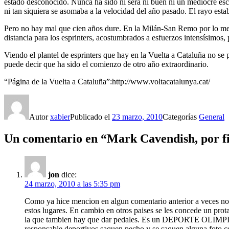
estado desconocido. Nunca ha sido ni será ni buen ni un mediocre escal
ni tan siquiera se asomaba a la velocidad del año pasado. El rayo est
Pero no hay mal que cien años dure. En la Milán-San Remo por lo meno
distancia para los esprinters, acostumbrados a esfuerzos intensísimos,
Viendo el plantel de esprinters que hay en la Vuelta a Cataluña no se 
puede decir que ha sido el comienzo de otro año extraordinario.
“Página de la Vuelta a Cataluña”:http://www.voltacatalunya.cat/
Autor
xabier
Publicado el
23 marzo, 2010
Categorías
General
Un comentario en “Mark Cavendish, por f
jon
dice:
24 marzo, 2010 a las 5:35 pm
Como ya hice mencion en algun comentario anterior a veces nos
estos lugares. En cambio en otros paises se les concede un prot
la que tambien hay que dar pedales. Es un DEPORTE OLIMPICO. 
responsable deportivos saquen pecho y se saquen alguna foto con