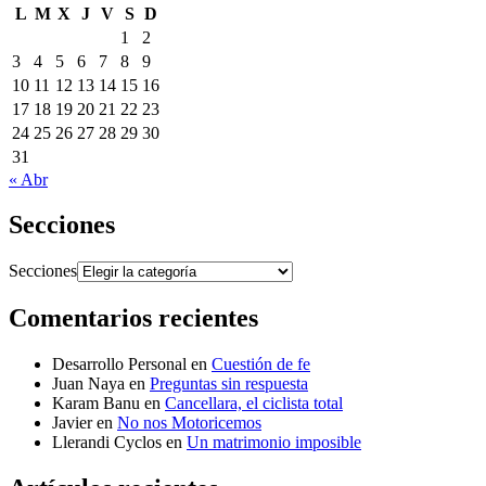
L
M
X
J
V
S
D
1
2
3
4
5
6
7
8
9
10
11
12
13
14
15
16
17
18
19
20
21
22
23
24
25
26
27
28
29
30
31
« Abr
Secciones
Secciones
Comentarios recientes
Desarrollo Personal
en
Cuestión de fe
Juan Naya
en
Preguntas sin respuesta
Karam Banu
en
Cancellara, el ciclista total
Javier
en
No nos Motoricemos
Llerandi Cyclos
en
Un matrimonio imposible