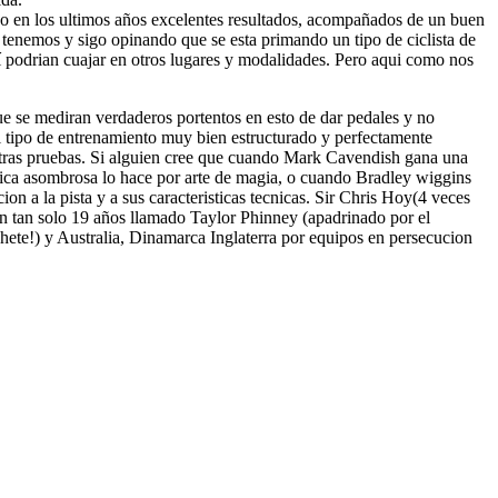
ndo en los ultimos años excelentes resultados, acompañados de un buen
tenemos y sigo opinando que se esta primando un tipo de ciclista de
sí podrian cuajar en otros lugares y modalidades. Pero aqui como nos
 se mediran verdaderos portentos en esto de dar pedales y no
l tipo de entrenamiento muy bien estructurado y perfectamente
n otras pruebas. Si alguien cree que cuando Mark Cavendish gana una
mica asombrosa lo hace por arte de magia, o cuando Bradley wiggins
n a la pista y a sus caracteristicas tecnicas. Sir Chris Hoy(4 veces
n tan solo 19 años llamado Taylor Phinney (apadrinado por el
hete!) y Australia, Dinamarca Inglaterra por equipos en persecucion