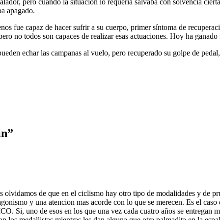
ador, pero cuando la situación lo requería salvaba con solvencia cierta
aba apagado.
s fue capaz de hacer sufrir a su cuerpo, primer síntoma de recuperació
 pero no todos son capaces de realizar esas actuaciones. Hoy ha ganado su
pueden echar las campanas al vuelo, pero recuperado su golpe de pedal, 
in”
 olvidamos de que en el ciclismo hay otro tipo de modalidades y de pr
agonismo y una atencion mas acorde con lo que se merecen. Es el caso de
Si, uno de esos en los que una vez cada cuatro años se entregan meda
 los medallistas mientras les dan alguna que otra palmadita en la espa