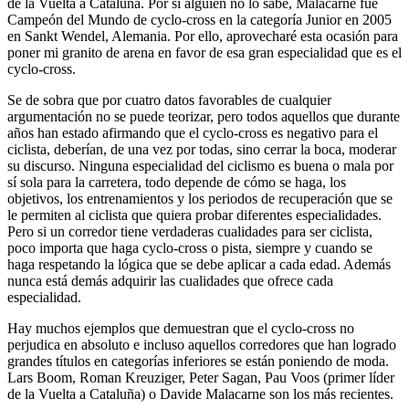
de la Vuelta a Cataluña. Por si alguien no lo sabe, Malacarne fue
Campeón del Mundo de cyclo-cross en la categoría Junior en 2005
en Sankt Wendel, Alemania. Por ello, aprovecharé esta ocasión para
poner mi granito de arena en favor de esa gran especialidad que es el
cyclo-cross.
Se de sobra que por cuatro datos favorables de cualquier
argumentación no se puede teorizar, pero todos aquellos que durante
años han estado afirmando que el cyclo-cross es negativo para el
ciclista, deberían, de una vez por todas, sino cerrar la boca, moderar
su discurso. Ninguna especialidad del ciclismo es buena o mala por
sí sola para la carretera, todo depende de cómo se haga, los
objetivos, los entrenamientos y los periodos de recuperación que se
le permiten al ciclista que quiera probar diferentes especialidades.
Pero si un corredor tiene verdaderas cualidades para ser ciclista,
poco importa que haga cyclo-cross o pista, siempre y cuando se
haga respetando la lógica que se debe aplicar a cada edad. Además
nunca está demás adquirir las cualidades que ofrece cada
especialidad.
Hay muchos ejemplos que demuestran que el cyclo-cross no
perjudica en absoluto e incluso aquellos corredores que han logrado
grandes títulos en categorías inferiores se están poniendo de moda.
Lars Boom, Roman Kreuziger, Peter Sagan, Pau Voos (primer líder
de la Vuelta a Cataluña) o Davide Malacarne son los más recientes.