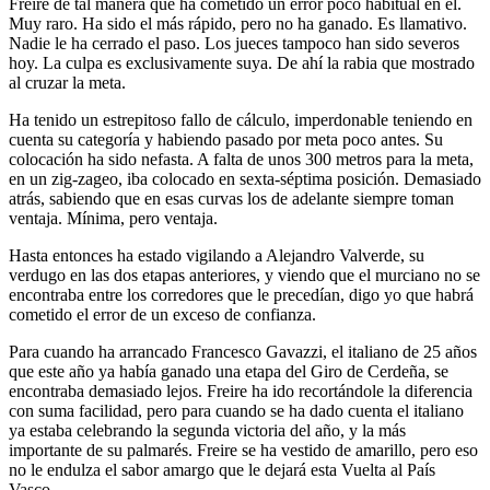
Freire de tal manera que ha cometido un error poco habitual en él.
Muy raro. Ha sido el más rápido, pero no ha ganado. Es llamativo.
Nadie le ha cerrado el paso. Los jueces tampoco han sido severos
hoy. La culpa es exclusivamente suya. De ahí la rabia que mostrado
al cruzar la meta.
Ha tenido un estrepitoso fallo de cálculo, imperdonable teniendo en
cuenta su categoría y habiendo pasado por meta poco antes. Su
colocación ha sido nefasta. A falta de unos 300 metros para la meta,
en un zig-zageo, iba colocado en sexta-séptima posición. Demasiado
atrás, sabiendo que en esas curvas los de adelante siempre toman
ventaja. Mínima, pero ventaja.
Hasta entonces ha estado vigilando a Alejandro Valverde, su
verdugo en las dos etapas anteriores, y viendo que el murciano no se
encontraba entre los corredores que le precedían, digo yo que habrá
cometido el error de un exceso de confianza.
Para cuando ha arrancado Francesco Gavazzi, el italiano de 25 años
que este año ya había ganado una etapa del Giro de Cerdeña, se
encontraba demasiado lejos. Freire ha ido recortándole la diferencia
con suma facilidad, pero para cuando se ha dado cuenta el italiano
ya estaba celebrando la segunda victoria del año, y la más
importante de su palmarés. Freire se ha vestido de amarillo, pero eso
no le endulza el sabor amargo que le dejará esta Vuelta al País
Vasco.