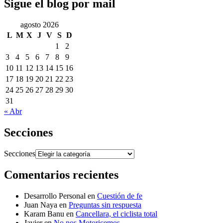
Sigue el blog por mail
agosto 2026
L
M
X
J
V
S
D
1
2
3
4
5
6
7
8
9
10
11
12
13
14
15
16
17
18
19
20
21
22
23
24
25
26
27
28
29
30
31
« Abr
Secciones
Secciones
Comentarios recientes
Desarrollo Personal
en
Cuestión de fe
Juan Naya
en
Preguntas sin respuesta
Karam Banu
en
Cancellara, el ciclista total
Javier
en
No nos Motoricemos