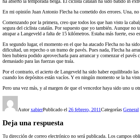
ha abierto la temporada belga. El ciclista catalán ha sido batido in e
En mi opinión Juan Antonio Flecha ha cometido dos errores. Una, no po
Comenzando por la primera, creo que todos los que han visto la cabal
segura del ciclista catalán. Por supuesto que yo también. Aunque no t
atrapar a Langeveld a falta de 15 kilómetros. Estaba más fuerte, eso
En segundo lugar, el momento en el que ha atacado Flecha no ha sido 
dificultad, un repecho o un tramo de pavés. Pues nada, Flecha ha ar
bien hubiera podido aprovecharla para arrancar y comenzar el pavés co
demasiado para las fuerzas que traía.
Por el contrario, el acierto de Langeveld ha sido haber equilibrado l
cuando los depósitos están vacíos. Y en ningún momento se la ha visto
Pero una vez más, y al margen de que el vencedor haya sido uno u otro
Autor
xabier
Publicado el
26 febrero, 2011
Categorías
General
Deja una respuesta
Tu dirección de correo electrónico no será publicada.
Los campos obli