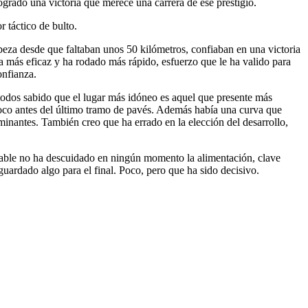
logrado una victoria que merece una carrera de ese prestigio.
 táctico de bulto.
beza desde que faltaban unos 50 kilómetros, confiaban en una victoria
a más eficaz y ha rodado más rápido, esfuerzo que le ha valido para
onfianza.
todos sabido que el lugar más idóneo es aquel que presente más
poco antes del último tramo de pavés. Además había una curva que
inantes. También creo que ha errado en la elección del desarrollo,
derable no ha descuidado en ningún momento la alimentación, clave
uardado algo para el final. Poco, pero que ha sido decisivo.