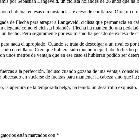
xtremis por Sebastian Langeveld, un ciclista holandés de 26 años que ha 
co habitual en esas circunstancias: exceso de confianza. Otra, un error
gada de Flecha para atrapar a Langeveld, ciclista que permanecía en ca
an elegante como el ciclista holandés, Flecha ha mantenido una pedalad
 es un hecho. Pero seguramente por eso mismo ha pecado de exceso de c
para nada el apropiado. Cuando se trata de descolgar a un rival es por 
rancado en el llano. Creo que hubiera sido mucho mejor haberlo hecho 
n unos metros de ventaja que en ese caso si hubieran podido ser determ
as fuerzas a la perfección. Incluso cuando gozaba de una ventaja consi
 obcecado en vaciarse de fuerzas para mantener la cabeza sino que ha g
, la apertura de la temporada belga, ha tenido un desarrollo exquisito.
gatorios están marcados con
*