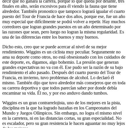
decir que no ganará la carrera, porque lo que queda por delante, tres
finales en alto, serán excesivos para él viendo la fauna que tiene
alrededor. También pronostico que tampoco logrará igualar el cuarto
puesto del Tour de Francia de hace dos años, porque ese, fue un año
muy especial que difícilmente se podrá volver a repetir. Hay muchos
corredores que logran grandes puestos en un año determinado por
las razones que sean, pero luego no logran la misma regularidad. Es
una de las diferencias entre los buenos y muy buenos.
Dicho esto, creo que se puede acercar al nivel de su mejor
rendimiento. Wiggins es un ciclista muy peculiar. Seguramente no
ama su deporte como otros, no está obsesionado con los cuidados de
este deporte, es, digamos, algo bohemio. La presión que generan
grandes expectativas no va con él. Ese pudo ser la razón de su bajo
rendimiento el año pasado. Después del cuarto puesto del Tour de
Francia, en invierno, tuvo problemas de alcohol. Lo declaró él
mismo. También dijo que tuvo alrededor más consejeros que en toda
su carrera deportiva y que todos parecían saber por donde debía
encaminar su vida. Él no, y por eso anduvo dando tumbos.
Wiggins es un gran contrarrelojista, uno de los mejores en la pista,
disciplina en la que ha logrado hazañas en los Campeonatos del
Mundo y Juegos Olímpicos. Sin embargo, no logra el mismo nivel
en la carretera, ni en las distancias cortas, su gran especialidad. No
es escalador, pero su gran resistencia le hacen aguantar no muy lejos