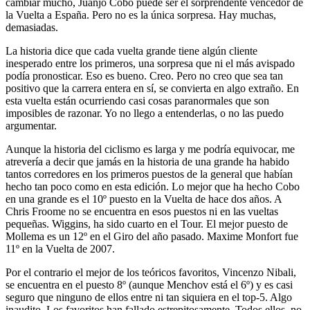
cambiar mucho, Juanjo Cobo puede ser el sorprendente vencedor de
la Vuelta a España. Pero no es la única sorpresa. Hay muchas,
demasiadas.
La historia dice que cada vuelta grande tiene algún cliente
inesperado entre los primeros, una sorpresa que ni el más avispado
podía pronosticar. Eso es bueno. Creo. Pero no creo que sea tan
positivo que la carrera entera en sí, se convierta en algo extraño. En
esta vuelta están ocurriendo casi cosas paranormales que son
imposibles de razonar. Yo no llego a entenderlas, o no las puedo
argumentar.
Aunque la historia del ciclismo es larga y me podría equivocar, me
atrevería a decir que jamás en la historia de una grande ha habido
tantos corredores en los primeros puestos de la general que habían
hecho tan poco como en esta edición. Lo mejor que ha hecho Cobo
en una grande es el 10º puesto en la Vuelta de hace dos años. A
Chris Froome no se encuentra en esos puestos ni en las vueltas
pequeñas. Wiggins, ha sido cuarto en el Tour. El mejor puesto de
Mollema es un 12º en el Giro del año pasado. Maxime Monfort fue
11º en la Vuelta de 2007.
Por el contrario el mejor de los teóricos favoritos, Vincenzo Nibali,
se encuentra en el puesto 8º (aunque Menchov está el 6º) y es casi
seguro que ninguno de ellos entre ni tan siquiera en el top-5. Algo
inaudito. Los favoritos han fallado estrepitosamente. Todos ellos, no