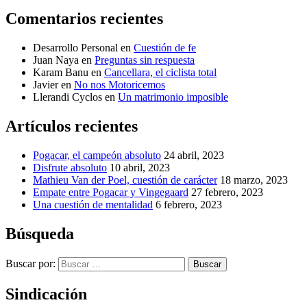
Comentarios recientes
Desarrollo Personal
en
Cuestión de fe
Juan Naya
en
Preguntas sin respuesta
Karam Banu
en
Cancellara, el ciclista total
Javier
en
No nos Motoricemos
Llerandi Cyclos
en
Un matrimonio imposible
Artículos recientes
Pogacar, el campeón absoluto
24 abril, 2023
Disfrute absoluto
10 abril, 2023
Mathieu Van der Poel, cuestión de carácter
18 marzo, 2023
Empate entre Pogacar y Vingegaard
27 febrero, 2023
Una cuestión de mentalidad
6 febrero, 2023
Búsqueda
Buscar por:
Buscar
Sindicación