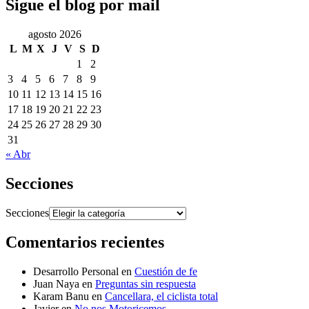
Sigue el blog por mail
agosto 2026
L
M
X
J
V
S
D
1
2
3
4
5
6
7
8
9
10
11
12
13
14
15
16
17
18
19
20
21
22
23
24
25
26
27
28
29
30
31
« Abr
Secciones
Secciones
Comentarios recientes
Desarrollo Personal
en
Cuestión de fe
Juan Naya
en
Preguntas sin respuesta
Karam Banu
en
Cancellara, el ciclista total
Javier
en
No nos Motoricemos