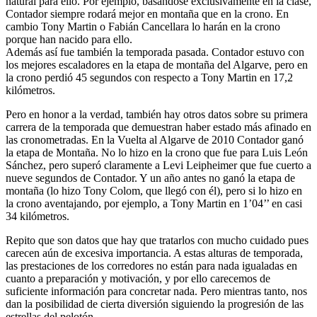
natural para ello. Por ejemplo, basándose exclusivamente en la clase,
Contador siempre rodará mejor en montaña que en la crono. En
cambio Tony Martin o Fabián Cancellara lo harán en la crono
porque han nacido para ello.
Además así fue también la temporada pasada. Contador estuvo con
los mejores escaladores en la etapa de montaña del Algarve, pero en
la crono perdió 45 segundos con respecto a Tony Martin en 17,2
kilómetros.
Pero en honor a la verdad, también hay otros datos sobre su primera
carrera de la temporada que demuestran haber estado más afinado en
las cronometradas. En la Vuelta al Algarve de 2010 Contador ganó
la etapa de Montaña. No lo hizo en la crono que fue para Luis León
Sánchez, pero superó claramente a Levi Leipheimer que fue cuerto a
nueve segundos de Contador. Y un año antes no ganó la etapa de
montaña (lo hizo Tony Colom, que llegó con él), pero si lo hizo en
la crono aventajando, por ejemplo, a Tony Martin en 1’04’’ en casi
34 kilómetros.
Repito que son datos que hay que tratarlos con mucho cuidado pues
carecen aún de excesiva importancia. A estas alturas de temporada,
las prestaciones de los corredores no están para nada igualadas en
cuanto a preparación y motivación, y por ello carecemos de
suficiente información para concretar nada. Pero mientras tanto, nos
dan la posibilidad de cierta diversión siguiendo la progresión de las
estrellas del pelotón.